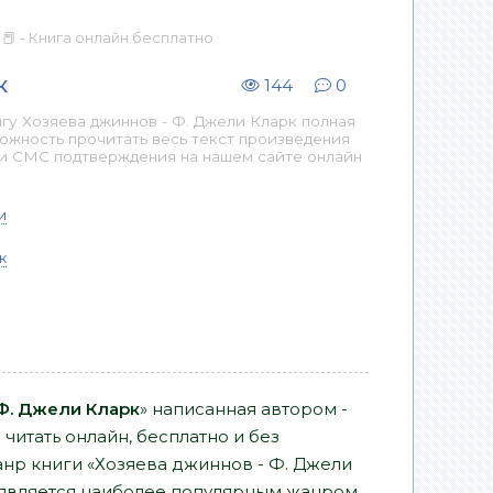
📕 - Книга онлайн бесплатно
к
144
0
гу Хозяева джиннов - Ф. Джели Кларк полная
можность прочитать весь текст произведения
 и СМС подтверждения на нашем сайте онлайн
и
к
Ф. Джели Кларк
» написанная автором -
читать онлайн, бесплатно и без
Жанр книги «Хозяева джиннов - Ф. Джели
является наиболее популярным жанром