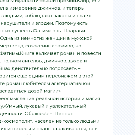
го» и Мифопоэтической премии.Каир, 1912
ал в измерение джиннов, и теперь
с людьми, соблюдают законы и платят
нарушители и злодеи. Поэтому есть
нных существ.Фатима эль-Шаарави –
 Одна из немногих женщин в мужской
 мертвеца, сожженных заживо, но
а Фатимы.Книга включает роман и повести
 полном ангелов, джиннов, духов и
йнах действительно потрясает». –
новится еще одним персонажем в этой
йте роман любителям альтернативной
асладиться дозой магии». –
реосмысление реальной истории и магия
оу.«Умный, лукавый и увлекательный
дечности. Обожаю!» – Шеннон
-космополит, населен не только людьми,
их интересы и планы сталкиваются, то в