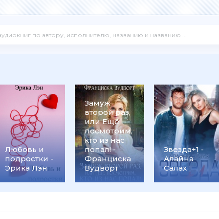
Замуж
второй раз,
или Ещё
посмотрим,
кто из нас
Любовь и
попал! -
Звезда+1 -
подростки -
Франциска
Алайна
Эрика Лэн
Вудворт
Салах