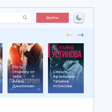
Войти
По ту
Встрети
сторону от
Серьга
на
тебя -
Артемиды -
Кассанд
Алекс
Татьяна
- Ольга
Джиллиан
Устинова
Громыко