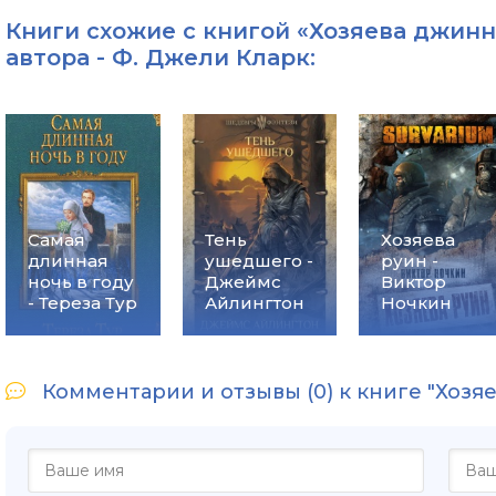
Книги схожие с книгой «Хозяева джинн
автора -
Ф. Джели Кларк
:
Самая
Тень
Хозяева
длинная
ушедшего -
руин -
ночь в году
Джеймс
Виктор
- Тереза Тур
Айлингтон
Ночкин
Комментарии и отзывы (0) к книге "Хозя