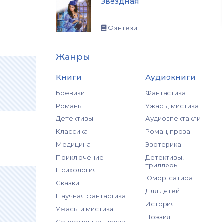
Звездная
Фэнтези
Жанры
Книги
Аудиокниги
Боевики
Фантастика
Романы
Ужасы, мистика
Детективы
Аудиоспектакли
Классика
Роман, проза
Медицина
Эзотерика
Приключение
Детективы,
триллеры
Психология
Юмор, сатира
Сказки
Для детей
Научная фантастика
История
Ужасы и мистика
Поэзия
Современная проза