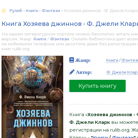
Рулиб
»
Книги
»
Фэнтези
» Хозяева джиннов - Ф. Джели Кларк 
Книга Хозяева джиннов - Ф. Джели Клар
На нашем литературном портале можно бесплатно читать кни
версия. Жанр:
Книги
/
Фэнтези
. Онлайн библиотека дает воз
на мобильном телефоне или десктопе даже без регистрации
книг rulib.org.
Жанр:
Книги
/
Фэнтез
Автор:
Ф. Джели Клар
Купить книгу
Книга «
Хозяева джиннов - 
Ф. Джели Кларк
вы можете 
регистрации на rulib.org. 
Кларк» -
"
Книги
/
Фэнтези
"