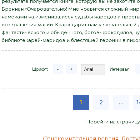
результате получается книга, которую вы не захотите 
Бреннан.«Очаровательно! Мне нравится сложный мир 
намеками на изменившиеся судьбы народов и просты
возвращения магии. Кларк дарит нам увлекательный 
фантастического и обыденного, богов-крокодилов, ку
библиотекарей-маридов и блестящей героини в лихом 
Шрифт:
-
+
Интервал:
1
2
...
1
Перейти на страницу
Ознакомительная версия. Доступ