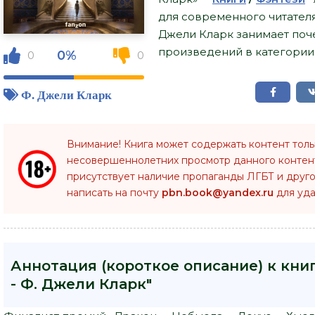
для современного читателя,
Джели Кларк занимает поч
произведений в категории 
0%
0
0
Ф. Джели Кларк
Внимание! Книга может содержать контент тол
несовершеннолетних просмотр данного конте
присутствует наличие пропаганды ЛГБТ и друго
написать на почту
pbn.book@yandex.ru
для уда
Аннотация (короткое описание) к кни
- Ф. Джели Кларк"