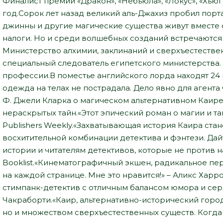
Финалист премий «Дракон», «Небьюла», «Локус», «Хью
год.Сорок лет назад великий аль-Джахиз пробил порт
джинны и другие магические существа живут вместе 
налоги. Но и среди волшебных созданий встречаются 
Министерство алхимии, заклинаний и сверхъестестве
специальный следователь египетского министерства.
профессии.В поместье английского лорда находят 24
одежда на телах не пострадала. Дело явно для агент
Ф. Джели Кларка о магическом альтернативном Каире,
нераскрытых тайн.«Этот эпический роман о магии и та
Publishers Weekly.«Захватывающая история Каира ста
восхитительной комбинации детектива и фэнтези. Да
истории и читателям детективов, которые не против н
Booklist.«Кинематографичный экшен, радикальное пе
на каждой странице. Мне это нравится!» – Аликс Харр
стимпанк-детектив с отличным балансом юмора и сер
Чакраборти.«Каир, альтернативно-исторический город
но и множеством сверхъестественных существ. Когда 