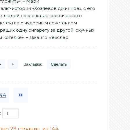
отложить». – Мари
альт-истории «Хозяевов джиннов», с его
х людей после катастрофического
детектив с чудесным сочетанием
рящих одну сигарету за другой, скучных
котелке». – Джанго Векслер.
-
+
Закладка:
Сделать
44
:
но 29 страниц из 144