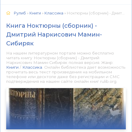
Рулиб
»
Книги
»
Классика
» Ноктюрны (сборник) - Дмитрий Наркисович Мамин-Сибиряк 📕 - Книга онлайн бесплатно
Книга Ноктюрны (сборник) -
Дмитрий Наркисович Мамин-
Сибиряк
На нашем литературном портале можно бесплатно
читать книгу Ноктюрны (сборник) - Дмитрий
Наркисович Мамин-Сибиряк полная версия. Жанр:
Книги
/
Классика
. Онлайн библиотека дает возможность
прочитать весь текст произведения на мобильном
телефоне или десктопе даже без регистрации и СМС
подтверждения на нашем сайте онлайн книг rulib.org.