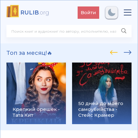
RULIB
.org
Войти
Топ за месяц!🔥
50 дней до моего
Крепкий орешек -
самоубийства -
Тата Кит
Стейс Крамер