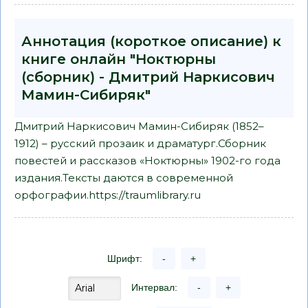
Аннотация (короткое описание) к
книге онлайн "Ноктюрны
(сборник) - Дмитрий Наркисович
Мамин-Сибиряк"
Дмитрий Наркисович Мамин-Сибиряк (1852–
1912) – русский прозаик и драматург.Сборник
повестей и рассказов «Ноктюрны» 1902-го года
издания.Тексты даются в современной
орфографии.https://traumlibrary.ru
Шрифт:
-
+
Интервал:
-
+