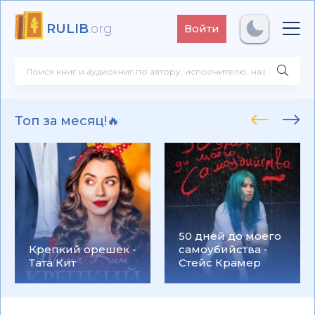
RULIB
.org
Войти
Топ за месяц!🔥
50 дней до моего
Крепкий орешек -
самоубийства -
Тата Кит
Стейс Крамер