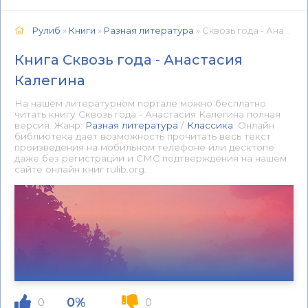
Рулиб
»
Книги
»
Разная литература
» Сквозь года - Анастасия Калегина 📕 - Книга онлайн бесплатно
Книга Сквозь года - Анастасия
Калегина
На нашем литературном портале можно бесплатно
читать книгу Сквозь года - Анастасия Калегина полная
версия. Жанр:
Разная литература
/
Классика
. Онлайн
библиотека дает возможность прочитать весь текст
произведения на мобильном телефоне или десктопе
даже без регистрации и СМС подтверждения на нашем
сайте онлайн книг rulib.org.
0%
0
0