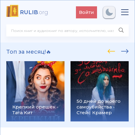
RULIB
.org
Войти
Топ за месяц!🔥
50 дней до моего
Крепкий орешек -
самоубийства -
Тата Кит
Стейс Крамер