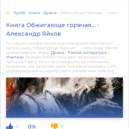
Рулиб
»
Книги
»
Драма
» Обжигающе горячая... - Александр Яйков 📕 - Книга онлайн бесплатно
Книга Обжигающе горячая... -
Александр Яйков
На нашем литературном портале можно бесплатно
читать книгу Обжигающе горячая... - Александр Яйков
полная версия. Жанр:
Драма
/
Разная литература
/
Фэнтези
. Онлайн библиотека дает возможность
прочитать весь текст произведения на мобильном
телефоне или десктопе даже без регистрации и СМС
подтверждения на нашем сайте онлайн книг rulib.org.
0%
0
0