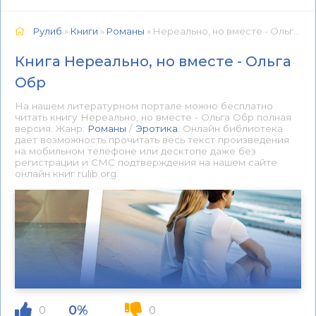
Рулиб
»
Книги
»
Романы
» Нереально, но вместе - Ольга Обр 📕 - Книга онлайн бесплатно
Книга Нереально, но вместе - Ольга
Обр
На нашем литературном портале можно бесплатно
читать книгу Нереально, но вместе - Ольга Обр полная
версия. Жанр:
Романы
/
Эротика
. Онлайн библиотека
дает возможность прочитать весь текст произведения
на мобильном телефоне или десктопе даже без
регистрации и СМС подтверждения на нашем сайте
онлайн книг rulib.org.
0%
0
0