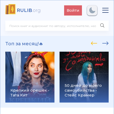
RULIB
.org
Войти
Топ за месяц!🔥
50 дней до моего
Крепкий орешек -
самоубийства -
Тата Кит
Стейс Крамер