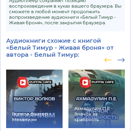
Аудиоплеер сохраняет позицию
воспроизведения в куках вашего браузера. Вы
сможете в любой момент продолжить
вопроизведение аудиокниги «Белый Тимур -
Живая броня», после закрытия браузера.
Аудиокниги схожие с книгой
«Белый Тимур - Живая броня» от
автора -
Белый Тимур
:
Ахмадулин П.Е -
Волков Виктор -
Значок за
Механизм
храбрость