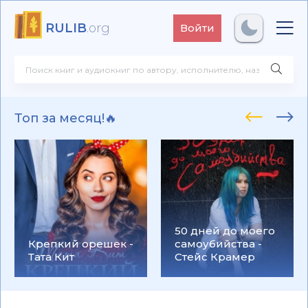
RULIB
.org
Войти
Топ за месяц!🔥
50 дней до моего
Крепкий орешек -
самоубийства -
Тата Кит
Стейс Крамер