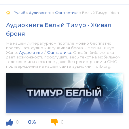
Рулиб
»
Аудиокниги
»
Фантастика
» Белый Тимур - Живая броня 📕 - Книга онлайн бесплатно
Аудиокнига Белый Тимур - Живая
броня
На нашем литературном портале можно бесплатно
прослушать аудио книгу Живая броня - Белый Тимур.
Жанр:
Аудиокниги
/
Фантастика
. Онлайн библиотека
дает возможность прослушать весь текст на мобильном
телефоне или десктопе даже без регистрации и СМС
подтверждения на нашем сайте аудиокниг rulib.org.
0%
0
0