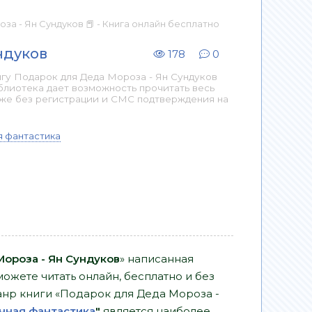
за - Ян Сундуков 📕 - Книга онлайн бесплатно
ндуков
178
0
гу Подарок для Деда Мороза - Ян Сундуков
блиотека дает возможность прочитать весь
аже без регистрации и СМС подтверждения на
я фантастика
ороза - Ян Сундуков
» написанная
ожете читать онлайн, бесплатно и без
Жанр книги «Подарок для Деда Мороза -
чная фантастика
"
является наиболее