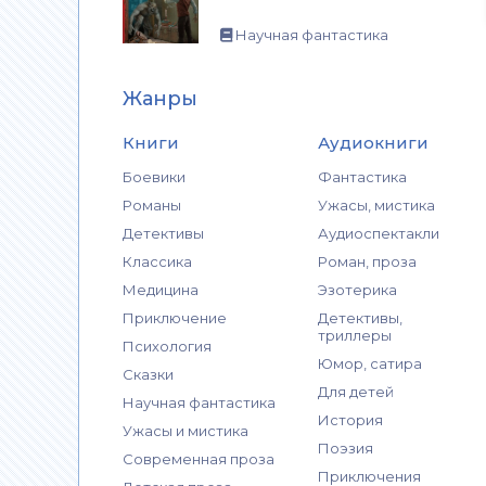
Научная фантастика
Жанры
Книги
Аудиокниги
Боевики
Фантастика
Романы
Ужасы, мистика
Детективы
Аудиоспектакли
Классика
Роман, проза
Медицина
Эзотерика
Приключение
Детективы,
триллеры
Психология
Юмор, сатира
Сказки
Для детей
Научная фантастика
История
Ужасы и мистика
Поэзия
Современная проза
Приключения