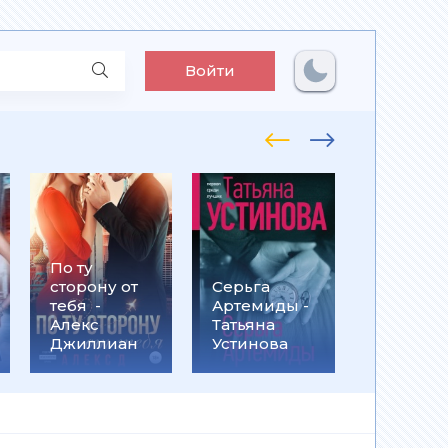
Войти
По ту
Встрети
сторону от
Серьга
на
тебя -
Артемиды -
Кассанд
Алекс
Татьяна
- Ольга
Джиллиан
Устинова
Громыко