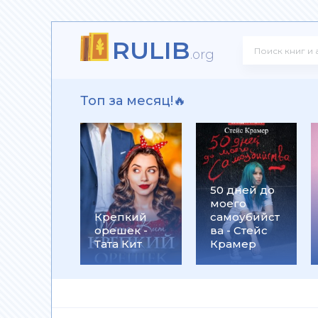
RULIB
! - Ольга Громыко
.org
Топ за месяц!🔥
рсон Петерсен
50 дней до
моего
 Макс Глебов
Крепкий
самоубийст
орешек -
ва - Стейс
Тата Кит
Крамер
гей Лукьяненко