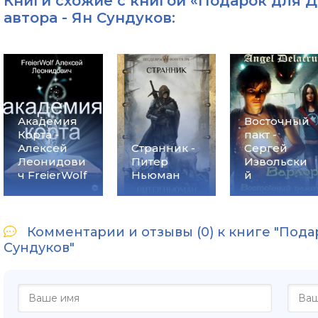
Книги схожие с книгой «Подарок для Д
автора -
Ян Сундуков
:
Академия
Восточный
Корта -
пакт -
Алексей
Странник -
Сергей
Леонидови
Питер
Извольски
ч FreierWolf
Ньюман
й
Комментарии и отзывы (0) к книге "Пода
Сундуков"