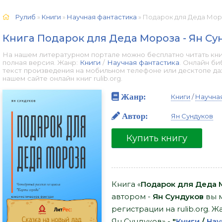
Рулиб
»
Книги
»
Научная фантастика
» Подарок для Деда Моро
Книга Подарок для Деда Мороза - Ян Су
На нашем литературном портале можно бесплатно читать кни
полная версия. Жанр:
Книги
/
Научная фантастика
. Онлайн би
текст произведения на мобильном телефоне или десктопе д
нашем сайте онлайн книг rulib.org.
Жанр:
Книги
/
Научна
Автор:
Ян Сундуков
Купить книгу
Книга «
Подарок для Деда М
автором -
Ян Сундуков
вы м
регистрации на rulib.org. 
Ян Сундуков» -
"
Книги
/
Нау