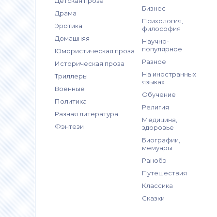
Детская проза
Бизнес
Драма
Психология,
Эротика
философия
Домашняя
Научно-
популярное
Юмористическая проза
Разное
Историческая проза
На иностранных
Триллеры
языках
Военные
Обучение
Политика
Религия
Разная литература
Медицина,
Фэнтези
здоровье
Биографии,
мемуары
Ранобэ
Путешествия
Классика
Сказки