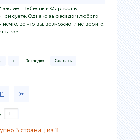
а" застаёт Небесный Форпост в
ной суете. Однако за фасадом любого,
нечто, во что вы, возможно, и не верите.
т в вас.
-
+
Закладка:
Сделать
11
у:
пно 3 страниц из 11