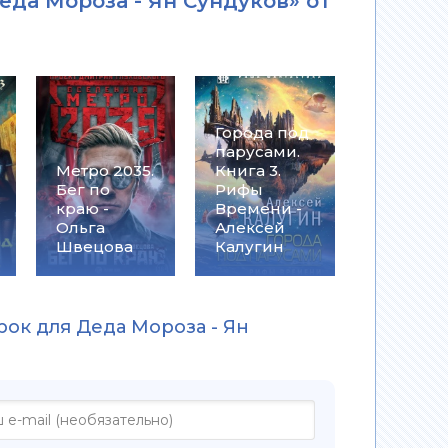
еда Мороза - Ян Сундуков» от
Города под
парусами.
Метро 2035.
Книга 3.
Бег по
Рифы
краю -
Времени -
Ольга
Алексей
Швецова
Калугин
рок для Деда Мороза - Ян