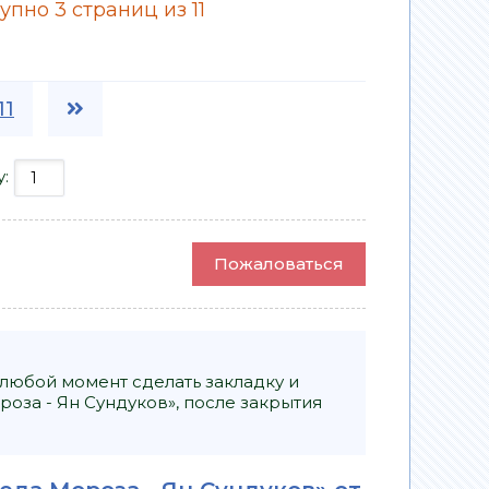
пно 3 страниц из 11
11
у:
Пожаловаться
 любой момент сделать закладку и
оза - Ян Сундуков», после закрытия