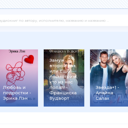
Замуж
второй раз,
или Ещё
посмотрим,
кто из нас
Любовь и
попал! -
Звезда+1 -
подростки -
Франциска
Алайна
Эрика Лэн
Вудворт
Салах