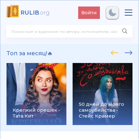
RULIB
.org
Войти
Топ за месяц!🔥
50 дней до моего
Крепкий орешек -
самоубийства -
Тата Кит
Стейс Крамер