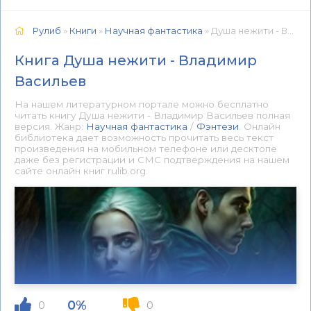
Рулиб
»
Книги
»
Научная фантастика
» Душа нежити - Владимир Васильев 📕 - Книга онлайн бесплатно
Книга Душа нежити - Владимир
Васильев
На нашем литературном портале можно бесплатно
читать книгу Душа нежити - Владимир Васильев полная
версия. Жанр:
Научная фантастика
/
Фэнтези
. Онлайн
библиотека дает возможность прочитать весь текст
произведения на мобильном телефоне или десктопе
даже без регистрации и СМС подтверждения на нашем
сайте онлайн книг rulib.org.
0%
0
0