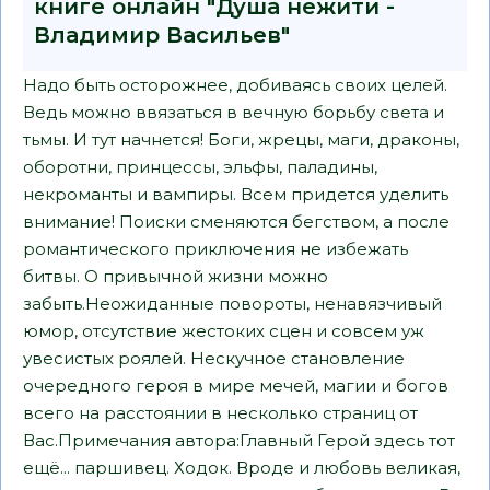
книге онлайн "Душа нежити -
Владимир Васильев"
Надо быть осторожнее, добиваясь своих целей.
Ведь можно ввязаться в вечную борьбу света и
тьмы. И тут начнется! Боги, жрецы, маги, драконы,
оборотни, принцессы, эльфы, паладины,
некроманты и вампиры. Всем придется уделить
внимание! Поиски сменяются бегством, а после
романтического приключения не избежать
битвы. О привычной жизни можно
забыть.Неожиданные повороты, ненавязчивый
юмор, отсутствие жестоких сцен и совсем уж
увесистых роялей. Нескучное становление
очередного героя в мире мечей, магии и богов
всего на расстоянии в несколько страниц от
Вас.Примечания автора:Главный Герой здесь тот
ещё... паршивец. Ходок. Вроде и любовь великая,