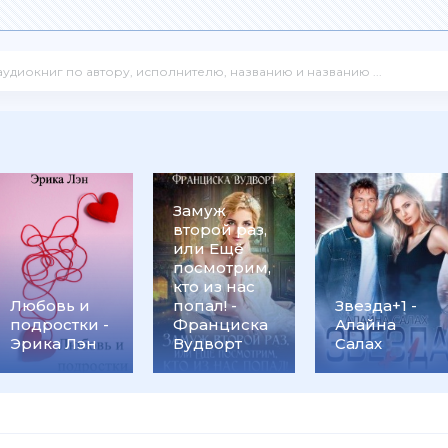
Замуж
второй раз,
или Ещё
посмотрим,
кто из нас
Любовь и
попал! -
Звезда+1 -
подростки -
Франциска
Алайна
Эрика Лэн
Вудворт
Салах