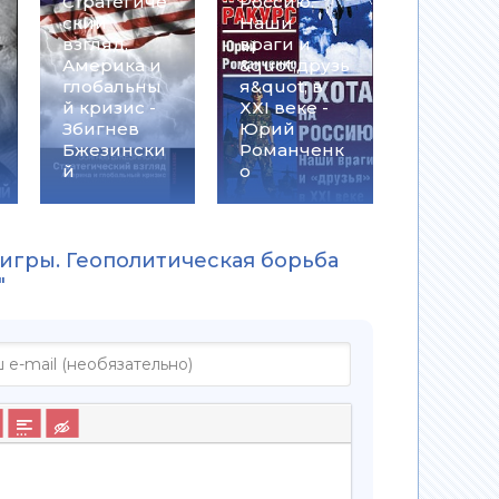
Стратегиче
Россию.
ский
Наши
взгляд.
враги и
Америка и
&quot;друзь
глобальны
я&quot; в
й кризис -
XXI веке -
Збигнев
Юрий
Бжезински
Романченк
й
о
 игры. Геополитическая борьба
"