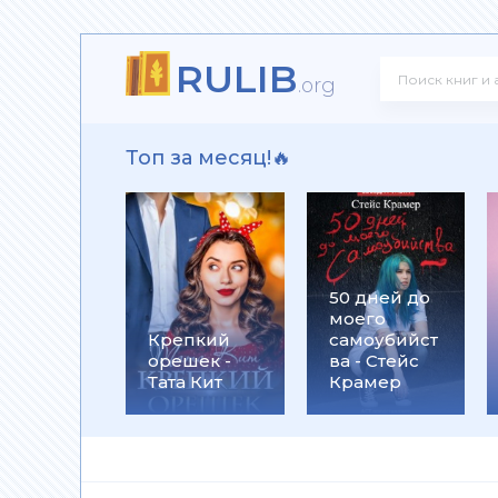
RULIB
 Климов
.org
Топ за месяц!🔥
ерт Уэллс
50 дней до
моего
ир Бушин
Крепкий
самоубийст
орешек -
ва - Стейс
Тата Кит
Крамер
ся. Стратегия разрухи - Сергей Кара-Мурза