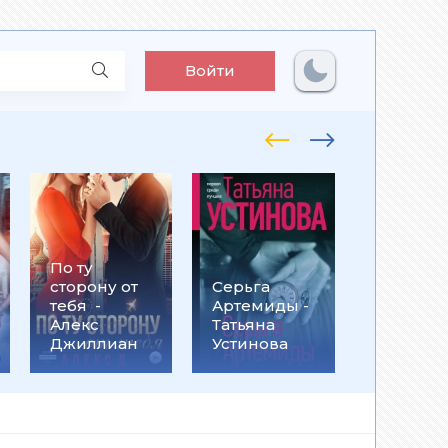
Войти
По ту
Встрети
сторону от
Серьга
на
тебя -
Артемиды -
Кассанд
Алекс
Татьяна
- Ольга
Джиллиан
Устинова
Громыко