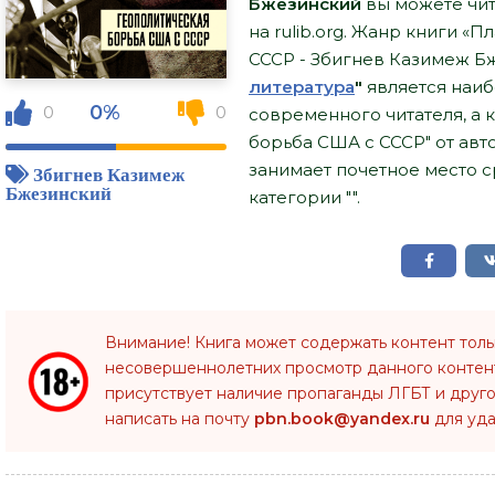
Бжезинский
вы можете чит
на rulib.org. Жанр книги «
СССР - Збигнев Казимеж Б
литература
"
является наи
0%
0
0
современного читателя, а 
борьба США с СССР" от ав
занимает почетное место 
Збигнев Казимеж
Бжезинский
категории "".
Внимание! Книга может содержать контент тол
несовершеннолетних просмотр данного конте
присутствует наличие пропаганды ЛГБТ и друго
написать на почту
pbn.book@yandex.ru
для уда