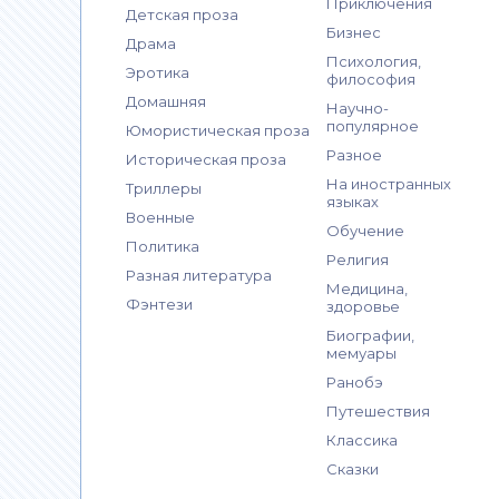
Приключения
Детская проза
Бизнес
Драма
Психология,
Эротика
философия
Домашняя
Научно-
популярное
Юмористическая проза
Разное
Историческая проза
На иностранных
Триллеры
языках
Военные
Обучение
Политика
Религия
Разная литература
Медицина,
Фэнтези
здоровье
Биографии,
мемуары
Ранобэ
Путешествия
Классика
Сказки