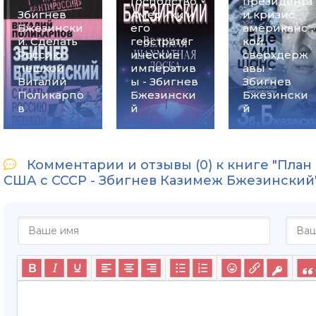
Господство
президента
Збигнев
Америки и
и кризис
Бжезински
его
американс
й. Сделать
геостратег
кой
Россию
ические
сверхдерж
пешкой -
императив
авы -
Виталий
ы - Збигнев
Збигнев
Поликарпо
Бжезински
Бжезински
в
й
й
Комментарии и отзывы (0) к книге "План
США с СССР - Збигнев Казимеж Бжезинский