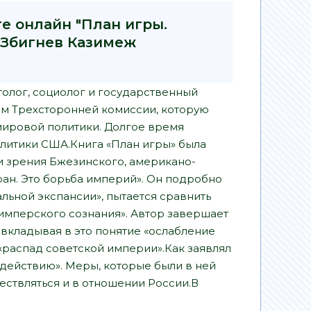
ге онлайн "План игры.
 Збигнев Казимеж
толог, социолог и государственный
ом Трехсторонней комиссии, которую
мировой политики. Долгое время
литики США.Книга «План игры» была
и зрения Бжезинского, американо-
ран. Это борьба империй». Он подробно
льной экспансии», пытается сравнить
имперского сознания». Автор завершает
вкладывая в это понятие «ослабление
распад советской империи».Как заявлял
 действию». Меры, которые были в ней
ствляться и в отношении России.В