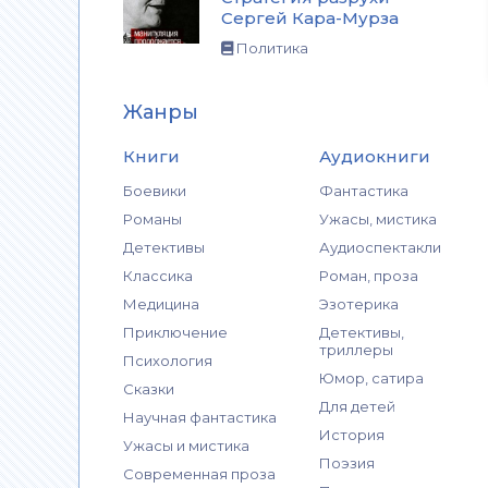
Сергей Кара-Мурза
Политика
Жанры
Книги
Аудиокниги
Боевики
Фантастика
Романы
Ужасы, мистика
Детективы
Аудиоспектакли
Классика
Роман, проза
Медицина
Эзотерика
Приключение
Детективы,
триллеры
Психология
Юмор, сатира
Сказки
Для детей
Научная фантастика
История
Ужасы и мистика
Поэзия
Современная проза