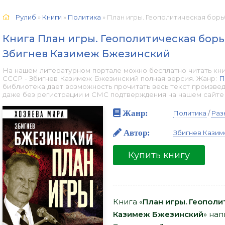
Рулиб
»
Книги
»
Политика
» План игры. Геополитическая борьба США с СС
Книга План игры. Геополитическая борь
Збигнев Казимеж Бжезинский
На нашем литературном портале можно бесплатно читать кни
СССР - Збигнев Казимеж Бжезинский полная версия. Жанр:
П
библиотека дает возможность прочитать весь текст произве
даже без регистрации и СМС подтверждения на нашем сайте он
Жанр:
Политика
/
Раз
Автор:
Збигнев Кази
Купить книгу
Книга «
План игры. Геополи
Казимеж Бжезинский
» на