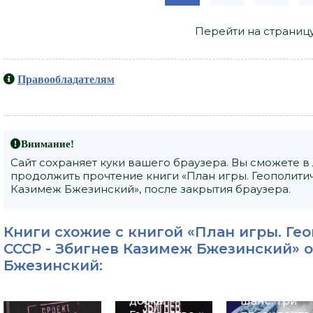
Перейти на страниц
Правообладателям
Внимание!
Сайт сохраняет куки вашего браузера. Вы сможете в
продолжить прочтение книги «План игры. Геополити
Казимеж Бжезинский», после закрытия браузера.
Книги схожие с книгой «План игры. Ге
СССР - Збигнев Казимеж Бжезинский» о
Бжезинский
:
Великая
шахматная
Еще один
доска.
шанс. Три