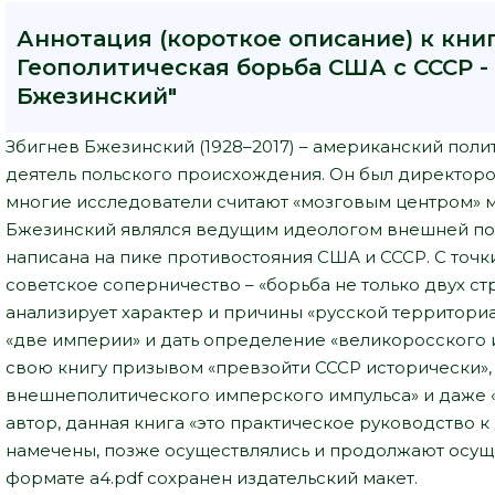
Аннотация (короткое описание) к кни
Геополитическая борьба США с СССР -
Бжезинский"
Збигнев Бжезинский (1928–2017) – американский поли
деятель польского происхождения. Он был директор
многие исследователи считают «мозговым центром» 
Бжезинский являлся ведущим идеологом внешней по
написана на пике противостояния США и СССР. С точк
советское соперничество – «борьба не только двух ст
анализирует характер и причины «русской территориа
«две империи» и дать определение «великоросского 
свою книгу призывом «превзойти СССР исторически», 
внешнеполитического имперского импульса» и даже «
автор, данная книга «это практическое руководство к
намечены, позже осуществлялись и продолжают осуще
формате a4.pdf сохранен издательский макет.