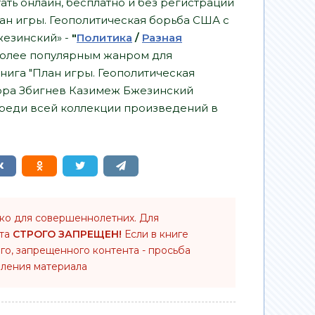
ать онлайн, бесплатно и без регистрации
План игры. Геополитическая борьба США с
жезинский» -
"
Политика
/
Разная
более популярным жанром для
книга "План игры. Геополитическая
тора Збигнев Казимеж Бжезинский
среди всей коллекции произведений в
ько для совершеннолетних. Для
нта
СТРОГО ЗАПРЕЩЕН!
Если в книге
го, запрещенного контента - просьба
ления материала