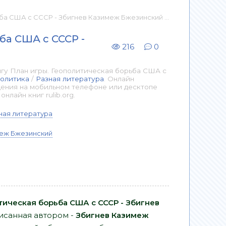
СР - Збигнев Казимеж Бжезинский 📕 - Книга онлайн бесплатно
ба США с СССР -
216
0
гу План игры. Геополитическая борьба США с
олитика
/
Разная литература
. Онлайн
дения на мобильном телефоне или десктопе
лайн книг rulib.org.
ная литература
меж Бжезинский
тическая борьба США с СССР - Збигнев
писанная автором -
Збигнев Казимеж