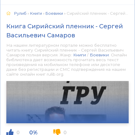
Рулиб
»
Книги
»
Боевики
» Сирийский пленник - Сергей Васильевич Самаров 📕 - Книга онлайн бесплатно
Книга Сирийский пленник - Сергей
Васильевич Самаров
На нашем литературном портале можно бесплатно
читать книгу Сирийский пленник - Сергей Васильевич
Самаров полная версия. Жанр:
Книги
/
Боевики
. Онлайн
библиотека дает возможность прочитать весь текст
произведения на мобильном телефоне или десктопе
даже без регистрации и СМС подтверждения на нашем
сайте онлайн книг rulib.org.
0%
0
0