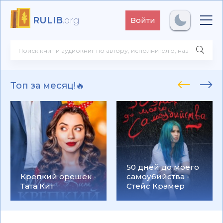
RULIB
.org
Войти
Топ за месяц!🔥
50 дней до моего
Крепкий орешек -
самоубийства -
Тата Кит
Стейс Крамер