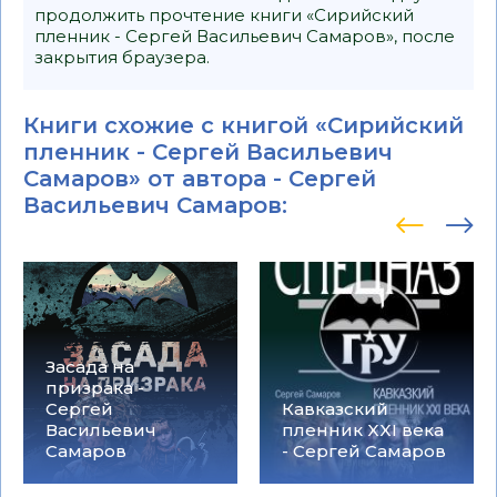
продолжить прочтение книги «Сирийский
пленник - Сергей Васильевич Самаров», после
закрытия браузера.
Книги схожие с книгой «Сирийский
пленник - Сергей Васильевич
Самаров» от автора -
Сергей
Васильевич Самаров
:
Засада на
призрака -
Сергей
Кавказский
Васильевич
пленник XXI века
Самаров
- Сергей Самаров