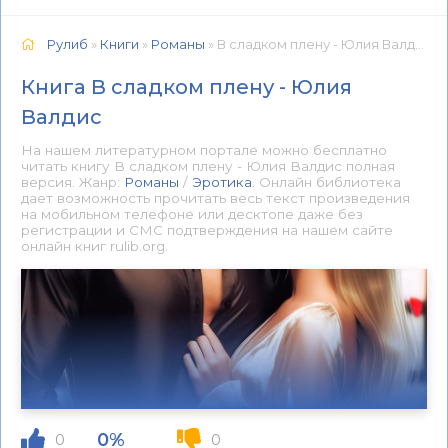
Рулиб
»
Книги
»
Романы
» В сладком плену - Юлия Валдис 📕 - Книга онлайн бесплатно
Книга В сладком плену - Юлия
Валдис
На нашем литературном портале можно бесплатно
читать книгу В сладком плену - Юлия Валдис полная
версия. Жанр:
Романы
/
Эротика
. Онлайн библиотека
дает возможность прочитать весь текст произведения
на мобильном телефоне или десктопе даже без
регистрации и СМС подтверждения на нашем сайте
онлайн книг rulib.org.
0%
0
0