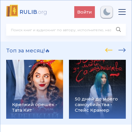
RULIB
.org
Войти
Топ за месяц!🔥
50 дней до моего
Крепкий орешек -
самоубийства -
Тата Кит
Стейс Крамер