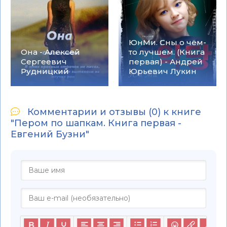
ЮнМи. Сны о чём-
Она - Алексей
то лучшем. (Книга
Сергеевич
первая) - Андрей
Рудницкий
Юрьевич Лукин
Комментарии и отзывы (0) к книге
"Пером по шапкам. Книга первая -
Евгений Бузни"