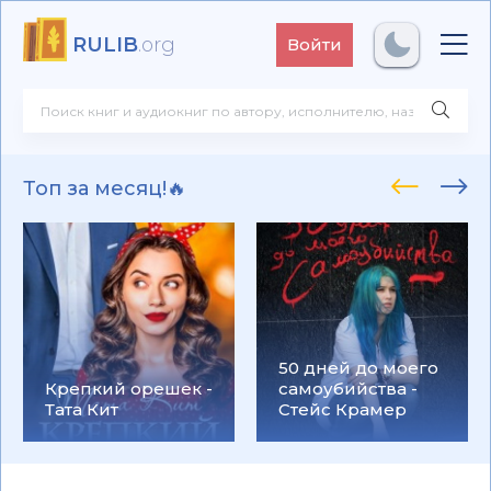
RULIB
.org
Войти
Топ за месяц!🔥
50 дней до моего
Крепкий орешек -
самоубийства -
Тата Кит
Стейс Крамер