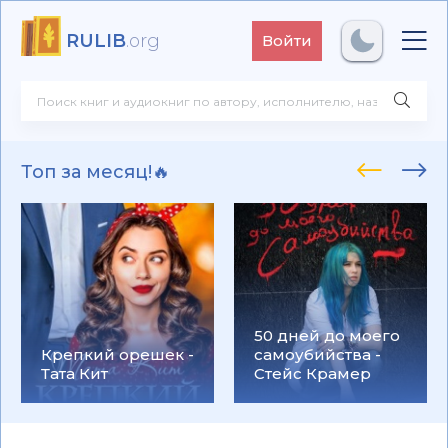
RULIB
.org
Войти
Топ за месяц!🔥
50 дней до моего
Крепкий орешек -
самоубийства -
Тата Кит
Стейс Крамер