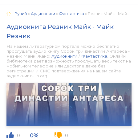
Рулиб
»
Аудиокниги
»
Фантастика
» Резник Майк - Майк Резник 📕 - Книга онлайн бесплатно
Аудиокнига Резник Майк - Майк
Резник
На нашем литературном портале можно бесплатно
прослушать аудио книгу Сорок три династии Антареса -
Резник Майк. Жанр:
Аудиокниги
/
Фантастика
. Онлайн
библиотека дает возможность прослушать весь текст на
мобильном телефоне или десктопе даже без
регистрации и СМС подтверждения на нашем сайте
аудиокниг rulib.org.
0%
0
0