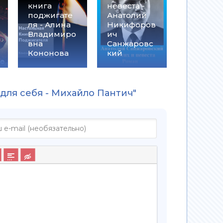
книга
невеста -
поджигате
Анатолий
ля - Алина
Никифоров
Владимиро
ич
вна
Санжаровс
Кононова
кий
 для себя - Михайло Пантич"