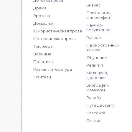
Детская проза
Бизнес
Драма
Психология,
Эротика
философия
Домашняя
Научно-
популярное
Юмористическая проза
Разное
Историческая проза
На иностранных
Триллеры
языках
Военные
Обучение
Политика
Религия
Разная литература
Медицина,
Фэнтези
здоровье
Биографии,
мемуары
Ранобэ
Путешествия
Классика
Сказки