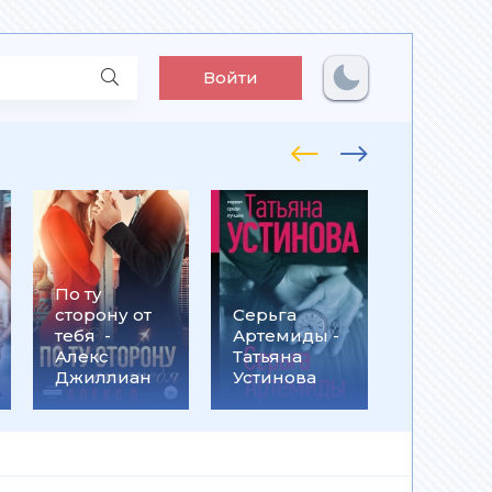
Войти
По ту
Встрети
сторону от
Серьга
на
тебя -
Артемиды -
Кассанд
Алекс
Татьяна
- Ольга
Джиллиан
Устинова
Громыко