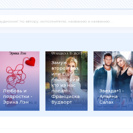
Замуж
второй раз,
или Ещё
посмотрим,
кто из нас
Любовь и
попал! -
Звезда+1 -
подростки -
Франциска
Алайна
Эрика Лэн
Вудворт
Салах