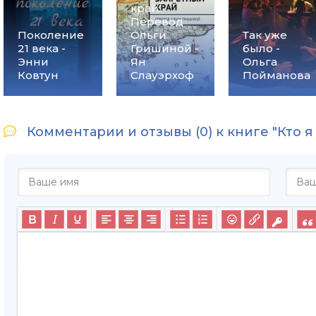
край.
Перевод
Поколение
Ольги
Так уже
21 века -
Гришиной -
было -
Энни
Ян
Ольга
Ковтун
Слауэрхоф
Пойманова
Комментарии и отзывы (0) к книге "Кто я