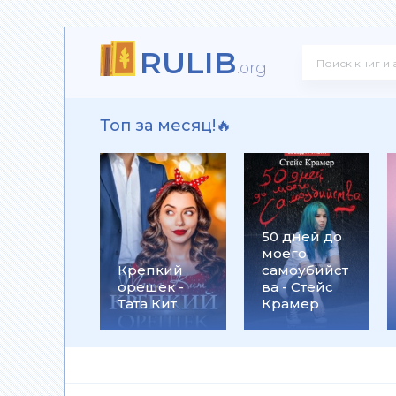
RULIB
 Олегович Фирсов
.org
Топ за месяц!🔥
ксандр Олегович Фирсов
50 дней до
моего
ков
Крепкий
самоубийст
орешек -
ва - Стейс
Тата Кит
Крамер
го убийцы - Патрик Зюскинд