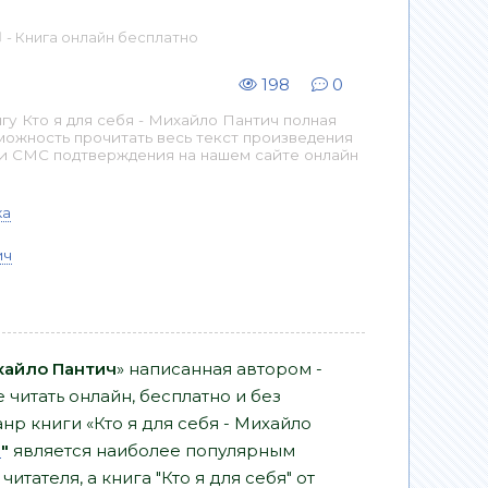
 - Книга онлайн бесплатно
198
0
у Кто я для себя - Михайло Пантич полная
можность прочитать весь текст произведения
 и СМС подтверждения на нашем сайте онлайн
ка
ич
ихайло Пантич
» написанная автором -
читать онлайн, бесплатно и без
анр книги «Кто я для себя - Михайло
а
"
является наиболее популярным
тателя, а книга "Кто я для себя" от