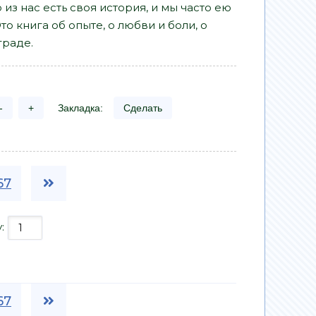
 из нас есть своя история, и мы часто ею
то книга об опыте, о любви и боли, о
граде.
-
+
Закладка:
Сделать
67
у:
67