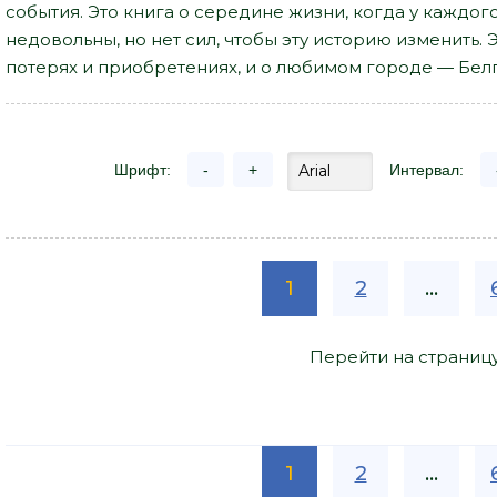
события. Это книга о середине жизни, когда у каждого
недовольны, но нет сил, чтобы эту историю изменить. Э
потерях и приобретениях, и о любимом городе — Бел
Шрифт:
-
+
Интервал:
1
2
...
Перейти на страниц
1
2
...