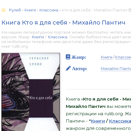
Рулиб
»
Книги
»
Классика
» Кто я для себя - Михайло Пантич 
Книга Кто я для себя - Михайло Пантич
На нашем литературном портале можно бесплатно читать книг
версия. Жанр:
Книги
/
Классика
. Онлайн библиотека дает воз
на мобильном телефоне или десктопе даже без регистрации
книг rulib.org.
Жанр:
Книги
/
Класси
Автор:
Михайло Пант
Книга «
Кто я для себя - М
Михайло Пантич
вы можете 
регистрации на rulib.org. Ж
Пантич» -
"
Книги
/
Классик
жанром для современного чи