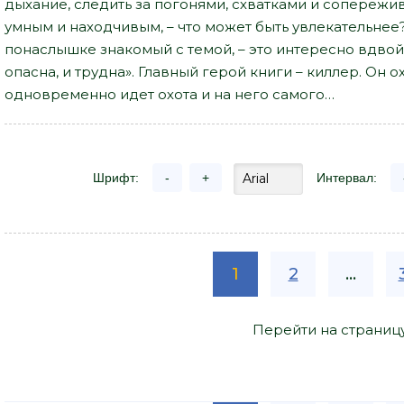
дыхание, следить за погонями, схватками и сопережи
умным и находчивым, – что может быть увлекательнее?
понаслышке знакомый с темой, – это интересно вдвойне
опасна, и трудна». Главный герой книги – киллер. Он о
одновременно идет охота и на него самого…
Шрифт:
-
+
Интервал:
1
2
...
Перейти на страниц