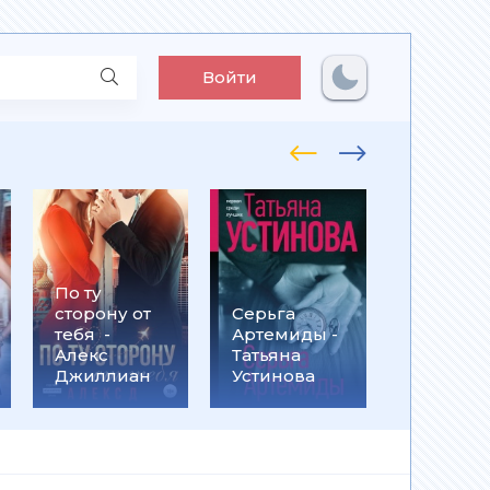
Войти
По ту
Встрети
сторону от
Серьга
на
тебя -
Артемиды -
Кассанд
Алекс
Татьяна
- Ольга
Джиллиан
Устинова
Громыко