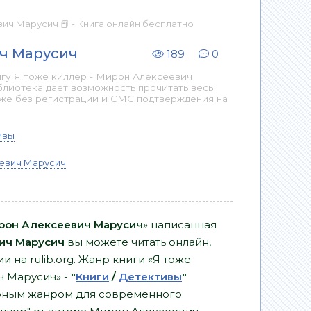
ич Марусич 📕 - Книга онлайн бесплатно
ич Марусич
189
0
игу Я тоже киллер - Мирон Алексеевич
блиотека дает возможность прочитать весь
аже без регистрации и СМС подтверждения на
ивы
евич Марусич
ирон Алексеевич Марусич
» написанная
ич Марусич
вы можете читать онлайн,
и на rulib.org. Жанр книги «Я тоже
ч Марусич» -
"
Книги
/
Детективы
"
ярным жанром для современного