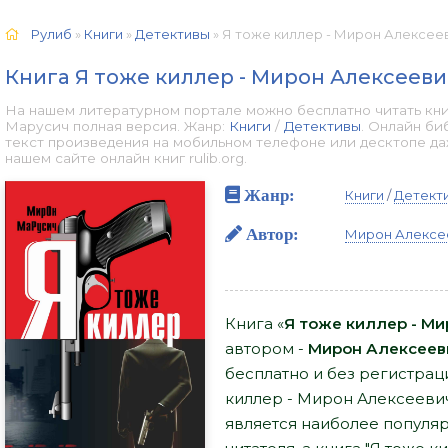
Рулиб
»
Книги
»
Детективы
» Я тоже киллер - Мирон Алексеев
Книга Я тоже киллер - Мирон Алексеев
На нашем литературном портале можно бесплатно читать кн
Марусич полная версия. Жанр:
Книги
/
Детективы
. Онлайн би
текст произведения на мобильном телефоне или десктопе д
нашем сайте онлайн книг rulib.org.
Жанр:
Книги
/
Детект
Автор:
Мирон Алексе
Книга «
Я тоже киллер - М
автором -
Мирон Алексеев
бесплатно и без регистраци
киллер - Мирон Алексееви
является наиболее попул