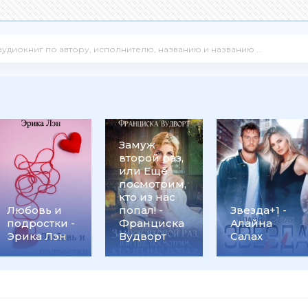
Замуж
второй раз,
или Ещё
посмотрим,
кто из нас
Любовь и
попал! -
Звезда+1 -
подростки -
Франциска
Алайна
Эрика Лэн
Вудворт
Салах