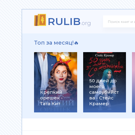
RULIB
на Устинова
.org
Топ за месяц!🔥
д - Татьяна Полякова
50 дней до
моего
лекс Михаэлидес
Крепкий
самоубийст
орешек -
ва - Стейс
Тата Кит
Крамер
на Михалкова