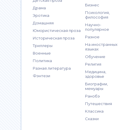
Детская проза
Бизнес
Драма
Психология,
Эротика
философия
Домашняя
Научно-
популярное
Юмористическая проза
Разное
Историческая проза
На иностранных
Триллеры
языках
Военные
Обучение
Политика
Религия
Разная литература
Медицина,
Фэнтези
здоровье
Биографии,
мемуары
Ранобэ
Путешествия
Классика
Сказки