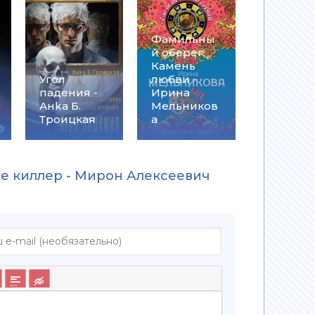
Фамильны
й оберег.
Камень
Угол
любви -
падения -
Ирина
Анkа Б.
Мельников
Троицкая
а
же киллер - Мирон Алексеевич