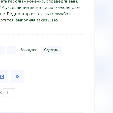
вать героям – конечно, справедливым,
 А уж если детектив пишет человек, не
. Ведь автор из тех, чья «служба и
хотится, выполняя заказы. Но
-
+
Закладка:
Сделать
39
у: