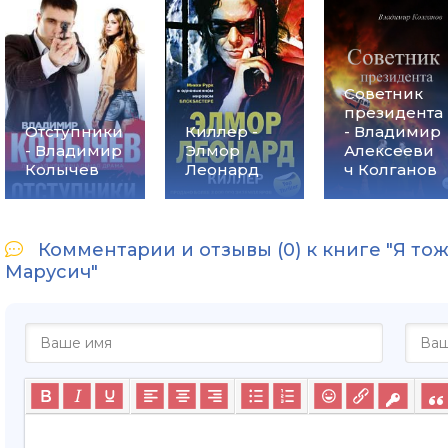
Советник
президента
Отступники
Киллер -
- Владимир
- Владимир
Элмор
Алексееви
Колычев
Леонард
ч Колганов
Комментарии и отзывы (0) к книге "Я то
Марусич"