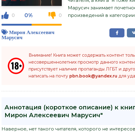
читателя, а книга "Я тоже 
Марусич занимает почетно
0%
произведений в категории 
0
0
Мирон Алексеевич
Марусич
Внимание! Книга может содержать контент тол
несовершеннолетних просмотр данного конте
присутствует наличие пропаганды ЛГБТ и друго
написать на почту
pbn.book@yandex.ru
для уда
Аннотация (короткое описание) к книг
Мирон Алексеевич Марусич"
Наверное, нет такого читателя, которого не интересо