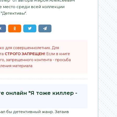
киллер" от автора Мирон Алексеевич
е место среди всей коллекции
"Детективы".
ько для совершеннолетних. Для
нта
СТРОГО ЗАПРЕЩЕН!
Если в книге
го, запрещенного контента - просьба
ления материала
е онлайн "Я тоже киллер -
вал бы детективный жанр. Затаив