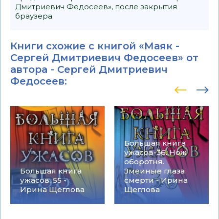
Дмитриевич Федосеев», после закрытия
браузера.
Книги схожие с книгой «Маяк -
Сергей Дмитриевич Федосеев» от
автора -
Сергей Дмитриевич
Федосеев
:
Большая книга
ужасов-36. Нож
оборотня.
Большая книга
Змеиные глаза
ужасов. 55 -
смерти - Ирина
Ирина Щеглова
Щеглова