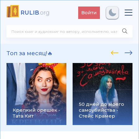
RULIB
.org
Войти
Топ за месяц!🔥
50 дней до моего
Крепкий орешек -
самоубийства -
Тата Кит
Стейс Крамер