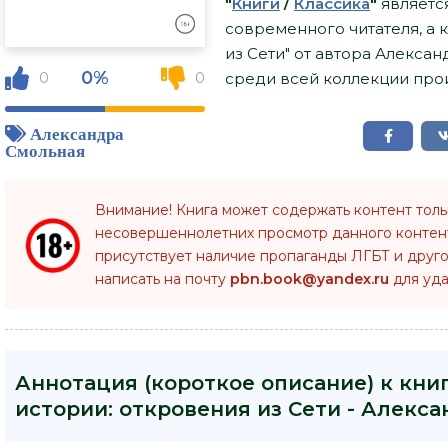
"
Книги
/
Классика
"
являетс
современного читателя, а 
из Сети" от автора Алекса
0%
0
0
среди всей коллекции прои
Александра
Смольная
Внимание! Книга может содержать контент тол
несовершеннолетних просмотр данного конте
присутствует наличие пропаганды ЛГБТ и друго
написать на почту
pbn.book@yandex.ru
для уда
Аннотация (короткое описание) к кни
истории: откровения из Сети - Алекс