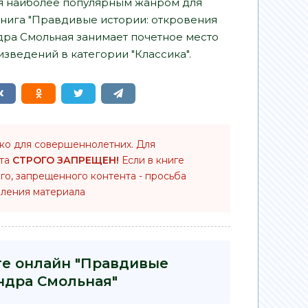
я наиболее популярным жанром для
книга "Правдивые истории: откровения
ндра Смольная занимает почетное место
зведений в категории "Классика".
ько для совершеннолетних. Для
нта
СТРОГО ЗАПРЕЩЕН!
Если в книге
го, запрещенного контента - просьба
ления материала
ге онлайн "Правдивые
андра Смольная"