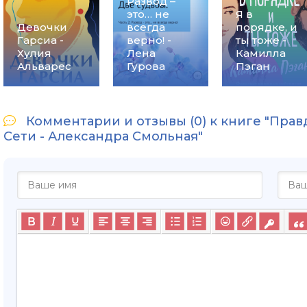
Развод –
это… не
Я в
Девочки
всегда
порядке, и
Гарсиа -
верно! -
ты тоже -
Хулия
Лена
Камилла
Альварес
Гурова
Пэган
Комментарии и отзывы (0) к книге "Пра
Сети - Александра Смольная"