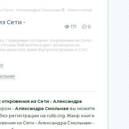
и - Александра Смольная 📕 - Книга онлайн бесплатно
з Сети -
171
0
гу Правдивые истории: откровения из Сети -
. Онлайн библиотека дает возможность
или десктопе даже без регистрации и СМС
ка
мольная
 откровения из Сети - Александра
ором -
Александра Смольная
вы можете
без регистрации на rulib.org. Жанр книги
вения из Сети - Александра Смольная» -