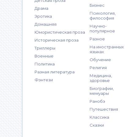
Детская проза
Бизнес
Драма
Психология,
Эротика
философия
Домашняя
Научно-
популярное
Юмористическая проза
Разное
Историческая проза
На иностранных
Триллеры
языках
Военные
Обучение
Политика
Религия
Разная литература
Медицина,
Фэнтези
здоровье
Биографии,
мемуары
Ранобэ
Путешествия
Классика
Сказки