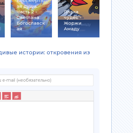
Бессмертн
ая душа.
Часть 2 -
Лавка
Светлана
чудес -
Богославск
Жоржи
ая
Амаду
вдивые истории: откровения из