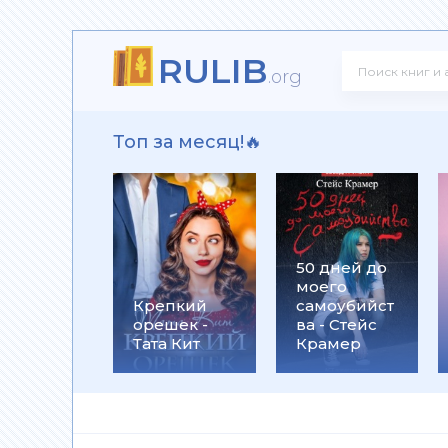
RULIB
 Олегович Фирсов
.org
Топ за месяц!🔥
ксандр Олегович Фирсов
50 дней до
моего
ков
Крепкий
самоубийст
орешек -
ва - Стейс
Тата Кит
Крамер
го убийцы - Патрик Зюскинд