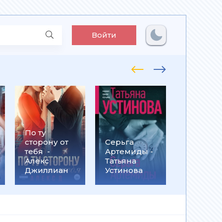
Войти
По ту
Встрети
сторону от
Серьга
на
тебя -
Артемиды -
Кассанд
Алекс
Татьяна
- Ольга
Джиллиан
Устинова
Громыко