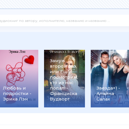
Замуж
второй раз,
или Ещё
посмотрим,
кто из нас
Любовь и
попал! -
Звезда+1 -
подростки -
Франциска
Алайна
Эрика Лэн
Вудворт
Салах