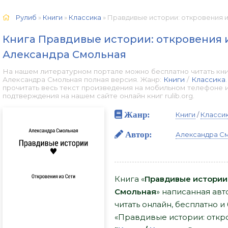
Рулиб
»
Книги
»
Классика
» Правдивые истории: откровения из Сет
Книга Правдивые истории: откровения и
Александра Смольная
На нашем литературном портале можно бесплатно читать кни
Александра Смольная полная версия. Жанр:
Книги
/
Классика
прочитать весь текст произведения на мобильном телефоне 
подтверждения на нашем сайте онлайн книг rulib.org.
Жанр:
Книги
/
Класси
Автор:
Александра С
Книга «
Правдивые истории:
Смольная
» написанная авт
читать онлайн, бесплатно и 
«Правдивые истории: откро