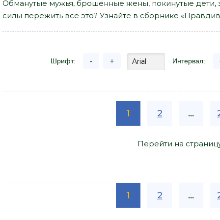
Обманутые мужья, брошенные жены, покинутые дети, 
силы пережить всё это? Узнайте в сборнике «Правдив
Шрифт:
-
+
Интервал:
1
2
...
Перейти на страниц
1
2
...