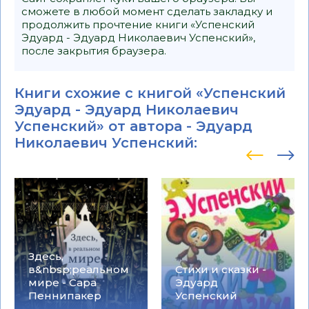
сможете в любой момент сделать закладку и
продолжить прочтение книги «Успенский
Эдуард - Эдуард Николаевич Успенский»,
после закрытия браузера.
Книги схожие с книгой «Успенский
Эдуард - Эдуард Николаевич
Успенский» от автора -
Эдуард
Николаевич Успенский
:
Здесь,
в&nbsp;реальном
Стихи и сказки -
мире - Сара
Эдуард
Пеннипакер
Успенский