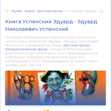
Рулиб
»
Книги
»
Детская проза
» Успенский Эдуард - Эдуард Николаевич Успенский 📕 - Книга онлайн бесплатно
Книга Успенский Эдуард - Эдуард
Николаевич Успенский
На нашем литературном портале можно бесплатно
читать книгу Успенский Эдуард - Эдуард Николаевич
Успенский полная версия. Жанр:
Детская проза
/
Юмористическая проза
. Онлайн библиотека дает
возможность прочитать весь текст произведения на
мобильном телефоне или десктопе даже без
регистрации и СМС подтверждения на нашем сайте
онлайн книг rulib.org.