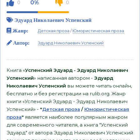
0%
0
0
Эдуард Николаевич Успенский
Жанр:
Детская проза
/
Юмористическая проза
Автор:
Эдуард Николаевич Успенский
Книга «
Успенский Эдуард - Эдуард Николаевич
Успенский
» написанная автором -
Эдуард
Николаевич Успенский
вы можете читать онлайн,
бесплатно и без регистрации на rulib.org. Жанр
книги «Успенский Эдуард - Эдуард Николаевич
Успенский» -
"
Детская проза
/
Юмористическая
проза
"
является наиболее популярным жанром
для современного читателя, а книга "Успенский
Эдуард" от автора Эдуард Николаевич Успенский