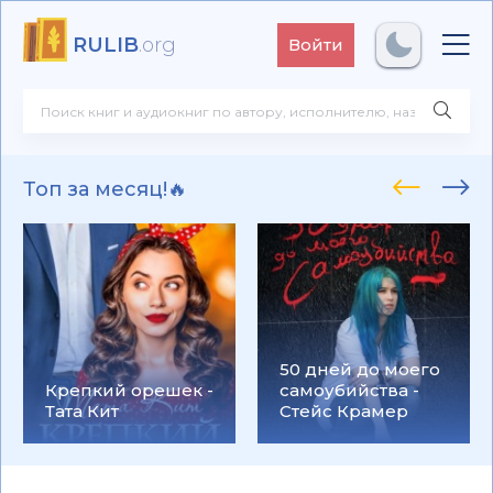
RULIB
.org
Войти
Топ за месяц!🔥
50 дней до моего
Крепкий орешек -
самоубийства -
Тата Кит
Стейс Крамер