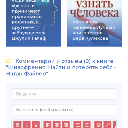
люди видят все
как есть и
принимают
правильные
решения, а
Как узнать
другие —
человека. Лучшая
заблуждаются -
книга тестов -
Джулия Галеф
Вера Куликова
Комментарии и отзывы (0) к книге
"Шизофрения. Найти и потерять себя -
Натан Файлер"