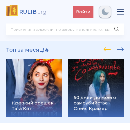
RULIB
.org
Войти
Топ за месяц!🔥
50 дней до моего
Крепкий орешек -
самоубийства -
Тата Кит
Стейс Крамер