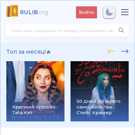
RULIB
.org
Войти
Топ за месяц!🔥
50 дней до моего
Крепкий орешек -
самоубийства -
Тата Кит
Стейс Крамер