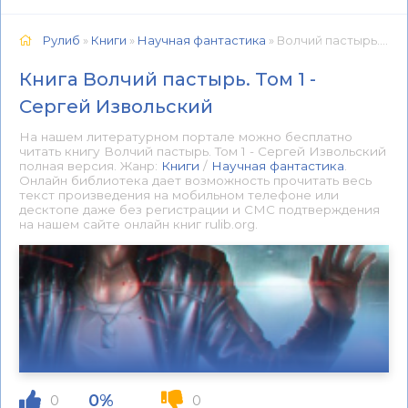
Рулиб
»
Книги
»
Научная фантастика
» Волчий пастырь. Том 1 - Сергей Извольский 📕 - Книга онлайн бесплатно
Книга Волчий пастырь. Том 1 -
Сергей Извольский
На нашем литературном портале можно бесплатно
читать книгу Волчий пастырь. Том 1 - Сергей Извольский
полная версия. Жанр:
Книги
/
Научная фантастика
.
Онлайн библиотека дает возможность прочитать весь
текст произведения на мобильном телефоне или
десктопе даже без регистрации и СМС подтверждения
на нашем сайте онлайн книг rulib.org.
0%
0
0