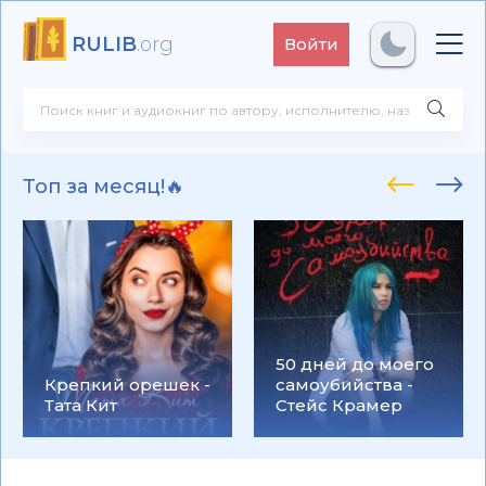
RULIB
.org
Войти
Топ за месяц!🔥
50 дней до моего
Крепкий орешек -
самоубийства -
Тата Кит
Стейс Крамер