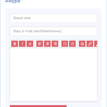
Амура"