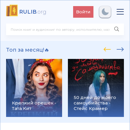
RULIB
.org
Войти
Топ за месяц!🔥
50 дней до моего
Крепкий орешек -
самоубийства -
Тата Кит
Стейс Крамер