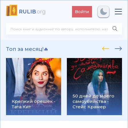
RULIB
.org
Войти
Топ за месяц!🔥
50 дней до моего
Крепкий орешек -
самоубийства -
Тата Кит
Стейс Крамер