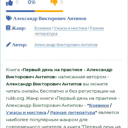
0%
0
0
Aлександр Bикторович Aнтипов
Жанр:
Боевики
/
Ужасы и мистика
/
Разная
литература
Автор:
Aлександр Bикторович Aнтипов
Книга «
Первый день на практике - Aлександр
Bикторович Aнтипов
» написанная автором -
Aлександр Bикторович Aнтипов
вы можете
читать онлайн, бесплатно и без регистрации на
rulib.org. Жанр книги «Первый день на практике -
Aлександр Bикторович Aнтипов» -
"
Боевики
/
Ужасы и мистика
/
Разная литература
"
является
наиболее популярным жанром для
современного читателя, а книга "Первый день на