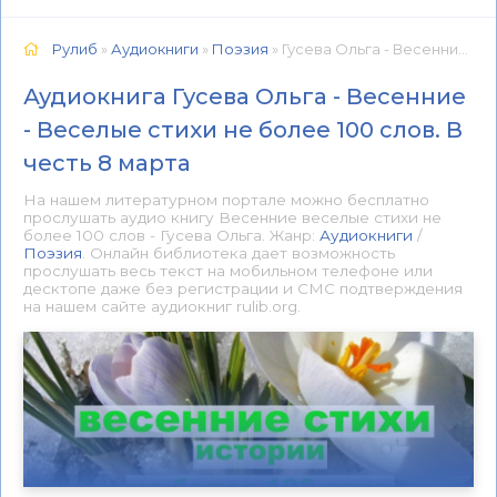
Рулиб
»
Аудиокниги
»
Поэзия
» Гусева Ольга - Весенние - Веселые стихи не более 100 слов. В честь 8 марта 📕 - Книга онлайн бесплатно
Аудиокнига Гусева Ольга - Весенние
- Веселые стихи не более 100 слов. В
честь 8 марта
На нашем литературном портале можно бесплатно
прослушать аудио книгу Весенние веселые стихи не
более 100 слов - Гусева Ольга. Жанр:
Аудиокниги
/
Поэзия
. Онлайн библиотека дает возможность
прослушать весь текст на мобильном телефоне или
десктопе даже без регистрации и СМС подтверждения
на нашем сайте аудиокниг rulib.org.