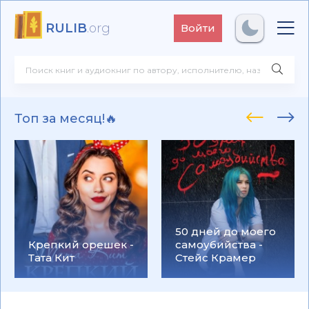
RULIB
.org
Войти
Топ за месяц!🔥
50 дней до моего
Крепкий орешек -
самоубийства -
Тата Кит
Стейс Крамер