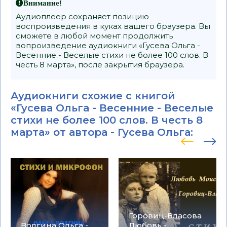
Внимание!
Аудиоплеер сохраняет позицию
воспроизведения в куках вашего браузера. Вы
сможете в любой момент продолжить
вопроизведение аудиокниги «Гусева Ольга -
Весенние - Веселые стихи не более 100 слов. В
честь 8 марта», после закрытия браузера.
Аудиокниги схожие с книгой
«Гусева Ольга - Весенние - Веселые
стихи не более 100 слов. В честь 8
марта» от автора -
Гусева Ольга
:
Горовиц-Власова
Волгина Ольга -
Любовь -