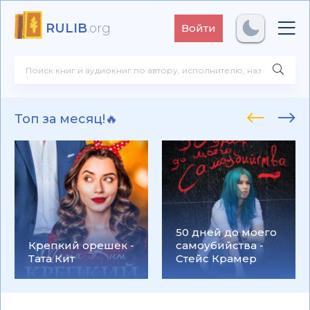
RULIB
.org
Войти
Топ за месяц!🔥
50 дней до моего
Крепкий орешек -
самоубийства -
Тата Кит
Стейс Крамер