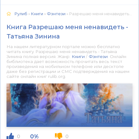
Рулиб
»
Книги
»
Фэнтези
» Разрешаю меня ненавидеть - Татьяна Зинина 📕 - Книга онлайн бесплатно
Книга Разрешаю меня ненавидеть -
Татьяна Зинина
На нашем литературном портале можно бесплатно
читать книгу Разрешаю меня ненавидеть - Татьяна
Зинина полная версия. Жанр:
Книги
/
Фэнтези
. Онлайн
библиотека дает возможность прочитать весь текст
произведения на мобильном телефоне или десктопе
даже без регистрации и СМС подтверждения на нашем
сайте онлайн книг rulib.org.
0%
0
0