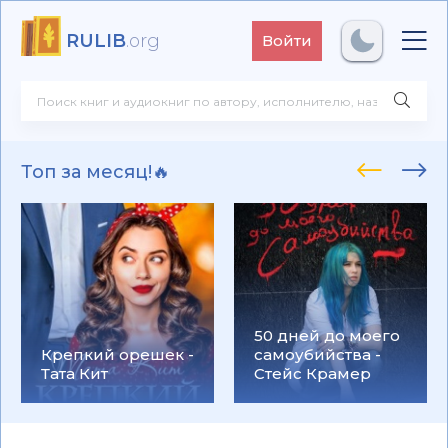
RULIB
.org
Войти
Топ за месяц!🔥
50 дней до моего
Крепкий орешек -
самоубийства -
Тата Кит
Стейс Крамер