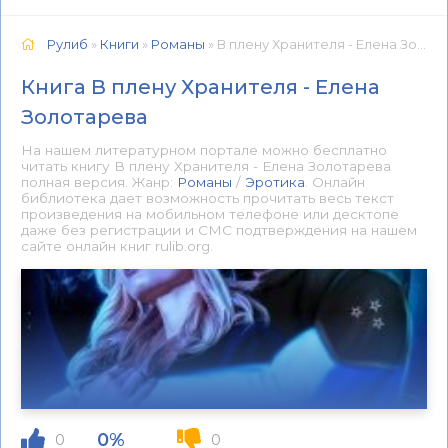
Рулиб
»
Книги
»
Романы
» В плену Хранителя - Елена Золотарева 📕 - Книга онлайн бесплатно
Книга В плену Хранителя - Елена
Золотарева
На нашем литературном портале можно бесплатно
читать книгу В плену Хранителя - Елена Золотарева
полная версия. Жанр:
Романы
/
Эротика
. Онлайн
библиотека дает возможность прочитать весь текст
произведения на мобильном телефоне или десктопе
даже без регистрации и СМС подтверждения на нашем
сайте онлайн книг rulib.org.
0%
0
0