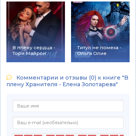
В плену сердца -
Титул не помеха -
Тори Майрон
Ольга Олие
Комментарии и отзывы (0) к книге "В
плену Хранителя - Елена Золотарева"