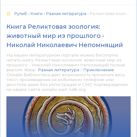
Рулиб
»
Книги
»
Разная литература
» Реликтовая зоология: животный мир из прошлого - Николай Николаевич Непомнящий 📕 - Книга онлайн бесплатно
Книга Реликтовая зоология:
животный мир из прошлого -
Николай Николаевич Непомнящий
На нашем литературном портале можно бесплатно
читать книгу Реликтовая зоология: животный мир из
прошлого - Николай Николаевич Непомнящий полная
версия. Жанр:
Разная литература
/
Приключение
.
Онлайн библиотека дает возможность прочитать весь
текст произведения на мобильном телефоне или
десктопе даже без регистрации и СМС подтверждения
на нашем сайте онлайн книг rulib.org.