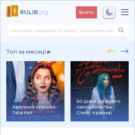
RULIB
.org
Войти
Топ за месяц!🔥
50 дней до моего
Крепкий орешек -
самоубийства -
Тата Кит
Стейс Крамер