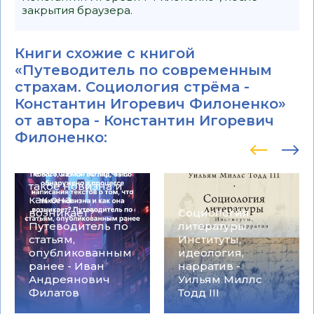
закрытия браузера.
Книги схожие с книгой
«Путеводитель по современным
Что интересного,
страхам. Социология стрёма -
а попросту,
Константин Игоревич Филоненко»
нового, на мой
от автора -
Константин Игоревич
взгляд, было
обнаружено в
Филоненко
:
процессе
написания
текстов о том, что
такое новизна и
как она
возникает?
Социология
Путеводитель по
литературы.
статьям,
Институты,
опубликованным
идеология,
ранее - Иван
нарратив -
Андреянович
Уильям Миллс
Филатов
Тодд III