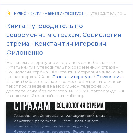
Рулиб
»
Книги
»
Разная литература
» Путеводитель по современным страхам. Социология стрёма - Константин Игоревич Филоненко 📕 - Книга онлайн бесплатно
Книга Путеводитель по
современным страхам. Социология
стрёма - Константин Игоревич
Филоненко
На нашем литературном портале можно бесплатно
читать книгу Путеводитель по современным страхам.
Социология стрёма - Константин Игоревич Филоненко
полная версия. Жанр:
Разная литература
/
Психология
.
Онлайн библиотека дает возможность прочитать весь
текст произведения на мобильном телефоне или
десктопе даже без регистрации и СМС подтверждения
на нашем сайте онлайн книг rulib.org.