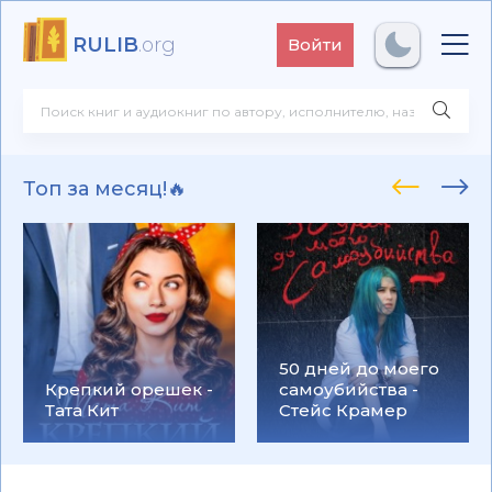
RULIB
.org
Войти
Топ за месяц!🔥
50 дней до моего
Крепкий орешек -
самоубийства -
Тата Кит
Стейс Крамер