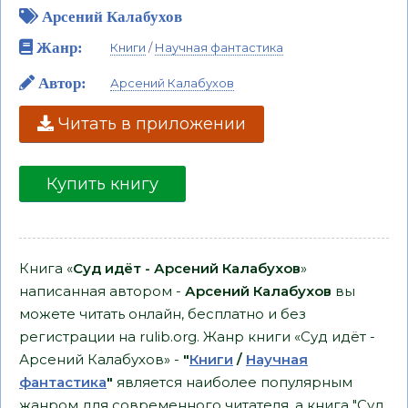
Арсений Калабухов
Жанр:
Книги
/
Научная фантастика
Автор:
Арсений Калабухов
Читать в приложении
Купить книгу
Книга «
Суд идёт - Арсений Калабухов
»
написанная автором -
Арсений Калабухов
вы
можете читать онлайн, бесплатно и без
регистрации на rulib.org. Жанр книги «Суд идёт -
Арсений Калабухов» -
"
Книги
/
Научная
фантастика
"
является наиболее популярным
жанром для современного читателя, а книга "Суд