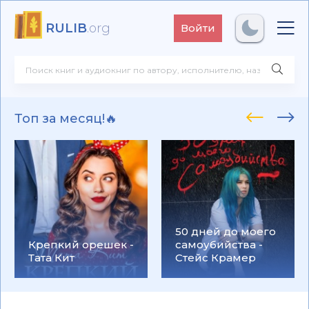
RULIB
.org
Войти
Топ за месяц!🔥
50 дней до моего
Крепкий орешек -
самоубийства -
Тата Кит
Стейс Крамер