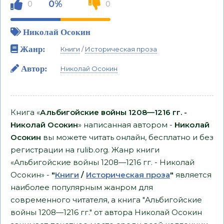
0%
0
0
Николай Осокин
Жанр:
Книги
/
Историческая проза
Автор:
Николай Осокин
Книга «
Альбигойские войны 1208—1216 гг. -
Николай Осокин
» написанная автором -
Николай
Осокин
вы можете читать онлайн, бесплатно и без
регистрации на rulib.org. Жанр книги
«Альбигойские войны 1208—1216 гг. - Николай
Осокин» -
"
Книги
/
Историческая проза
"
является
наиболее популярным жанром для
современного читателя, а книга "Альбигойские
войны 1208—1216 гг." от автора Николай Осокин