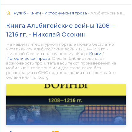
Рулиб
»
Книги
»
Историческая проза
» Альбигойские войны 1208—1216 гг. - Николай Осокин 📕 - Книга онлайн бесплатно
Книга Альбигойские войны 1208—
1216 гг. - Николай Осокин
На нашем литературном портале можно бесплатно
читать книгу Альбигойские войны 1208—1216 гг. -
Николай Осокин полная версия. Жанр:
Книги
/
Историческая проза
. Онлайн библиотека дает
возможность прочитать весь текст произведения на
мобильном телефоне или десктопе даже без
регистрации и СМС подтверждения на нашем сайте
онлайн книг rulib.org.