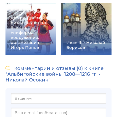
Армии Древнего
Китая III в. до н.э. -
III в. н.э.
Униформа,
вооружение,
организация -
Иван III - Николай
Игорь Попов
Борисов
Комментарии и отзывы (0) к книге
"Альбигойские войны 1208—1216 гг. -
Николай Осокин"