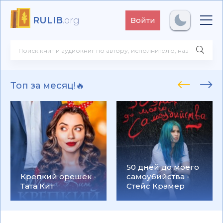
RULIB
.org
Войти
Топ за месяц!🔥
50 дней до моего
Крепкий орешек -
самоубийства -
Тата Кит
Стейс Крамер