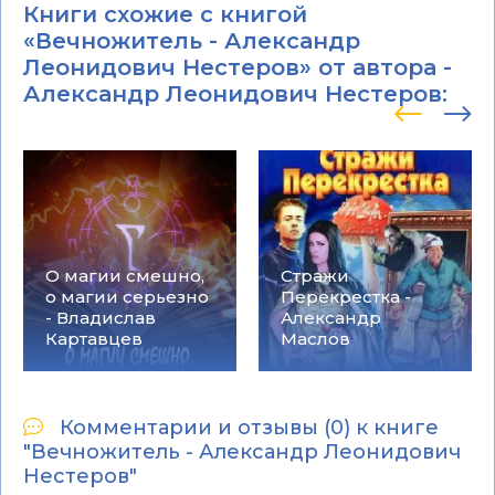
Книги схожие с книгой
«Вечножитель - Александр
Леонидович Нестеров» от автора -
Александр Леонидович Нестеров
:
О магии смешно,
Стражи
о магии серьезно
Перекрестка -
- Владислав
Александр
Картавцев
Маслов
Комментарии и отзывы (0) к книге
"Вечножитель - Александр Леонидович
Нестеров"