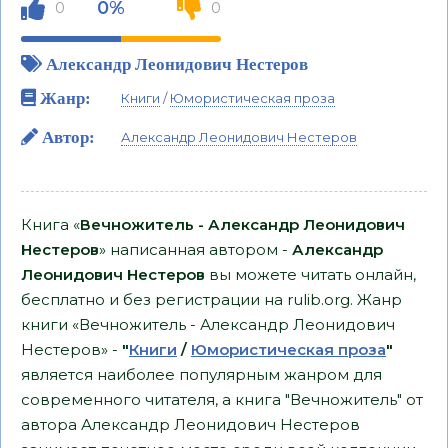
0%
0
0
Александр Леонидович Нестеров
Жанр:
Книги
/
Юмористическая проза
Автор:
Александр Леонидович Нестеров
Книга «
Вечножитель - Александр Леонидович
Нестеров
» написанная автором -
Александр
Леонидович Нестеров
вы можете читать онлайн,
бесплатно и без регистрации на rulib.org. Жанр
книги «Вечножитель - Александр Леонидович
Нестеров» -
"
Книги
/
Юмористическая проза
"
является наиболее популярным жанром для
современного читателя, а книга "Вечножитель" от
автора Александр Леонидович Нестеров