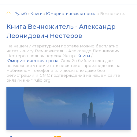
Рулиб
»
Книги
»
Юмористическая проза
» Вечножитель - Александр Леонидович Нестеров 📕 - Книга онлайн бесплатно
Книга Вечножитель - Александр
Леонидович Нестеров
На нашем литературном портале можно бесплатно
читать книгу Вечножитель - Александр Леонидович
Нестеров полная версия. Жанр:
Книги
/
Юмористическая проза
. Онлайн библиотека дает
возможность прочитать весь текст произведения на
мобильном телефоне или десктопе даже без
регистрации и СМС подтверждения на нашем сайте
онлайн книг rulib.org.