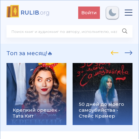
RULIB
.org
Войти
Топ за месяц!🔥
50 дней до моего
Крепкий орешек -
самоубийства -
Тата Кит
Стейс Крамер