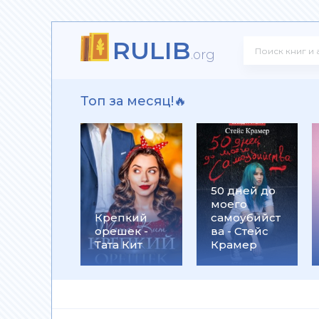
RULIB
ит
.org
Топ за месяц!🔥
рика Лэн
50 дней до
моего
Крепкий
самоубийст
орешек -
ва - Стейс
Тата Кит
Крамер
 Алекс Джиллиан