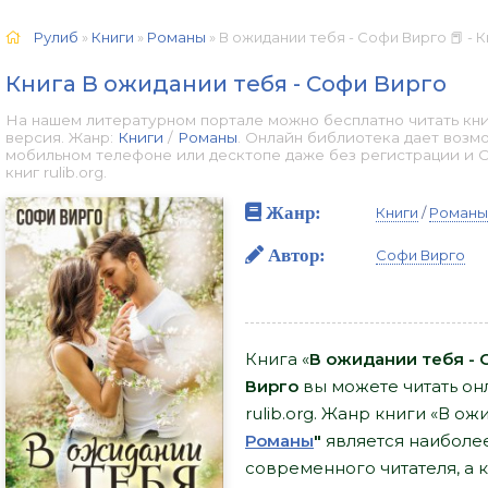
Рулиб
»
Книги
»
Романы
» В ожидании тебя - Софи Вирго 📕 - 
Книга В ожидании тебя - Софи Вирго
На нашем литературном портале можно бесплатно читать кни
версия. Жанр:
Книги
/
Романы
. Онлайн библиотека дает возм
мобильном телефоне или десктопе даже без регистрации и 
книг rulib.org.
Жанр:
Книги
/
Романы
Автор:
Софи Вирго
Книга «
В ожидании тебя - 
Вирго
вы можете читать онл
rulib.org. Жанр книги «В о
Романы
"
является наиболе
современного читателя, а 