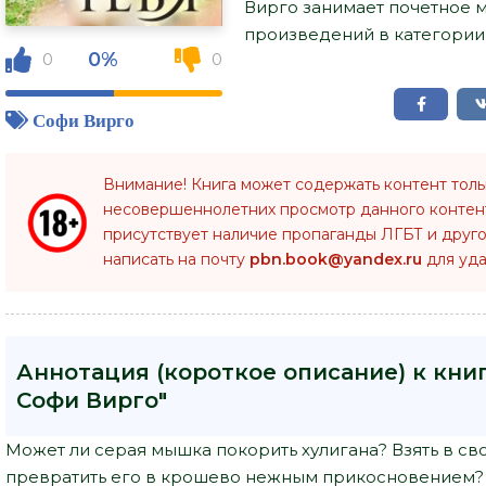
Вирго занимает почетное 
произведений в категории 
0%
0
0
Софи Вирго
Внимание! Книга может содержать контент тол
несовершеннолетних просмотр данного конте
присутствует наличие пропаганды ЛГБТ и друго
написать на почту
pbn.book@yandex.ru
для уда
Аннотация (короткое описание) к книг
Софи Вирго"
Может ли серая мышка покорить хулигана? Взять в с
превратить его в крошево нежным прикосновением? 