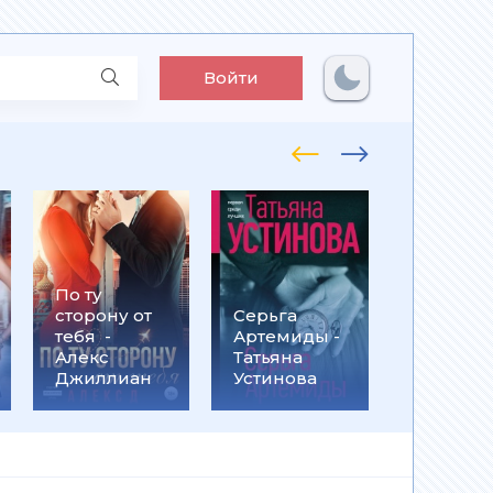
Войти
По ту
Встрети
сторону от
Серьга
на
тебя -
Артемиды -
Кассанд
Алекс
Татьяна
- Ольга
Джиллиан
Устинова
Громыко