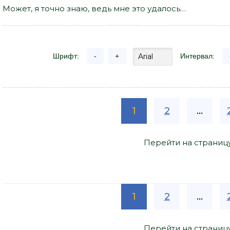
Может, я точно знаю, ведь мне это удалось…
Шрифт:
-
+
Интервал:
1
2
...
Перейти на страниц
1
2
...
Перейти на страниц