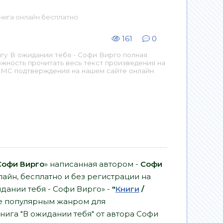
Книга онлайн бесплатно
161
0
гу В ожидании тебя - Софи Вирго полная
ожность прочитать весь текст произведения на
СМС подтверждения на нашем сайте онлайн
Софи Вирго
» написанная автором -
Софи
айн, бесплатно и без регистрации на
жидании тебя - Софи Вирго» -
"
Книги
/
е популярным жанром для
книга "В ожидании тебя" от автора Софи