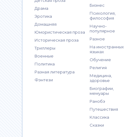
Детская проза
Бизнес
Драма
Психология,
Эротика
философия
Домашняя
Научно-
популярное
Юмористическая проза
Разное
Историческая проза
На иностранных
Триллеры
языках
Военные
Обучение
Политика
Религия
Разная литература
Медицина,
Фэнтези
здоровье
Биографии,
мемуары
Ранобэ
Путешествия
Классика
Сказки