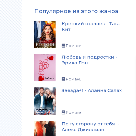
Популярное из этого жанра
Крепкий орешек - Тата
Кит
Романы
Любовь и подростки -
Эрика Лэн
Романы
Звезда+1 - Алайна Салах
Романы
По ту сторону от тебя -
Алекс Джиллиан