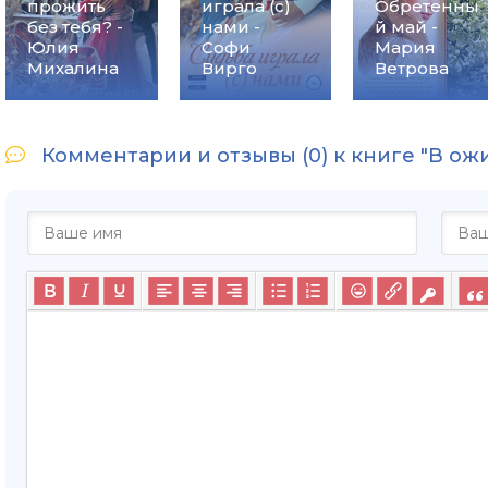
прожить
играла (с)
Обретенны
без тебя? -
нами -
й май -
Юлия
Софи
Мария
Михалина
Вирго
Ветрова
Комментарии и отзывы (0) к книге "В ож