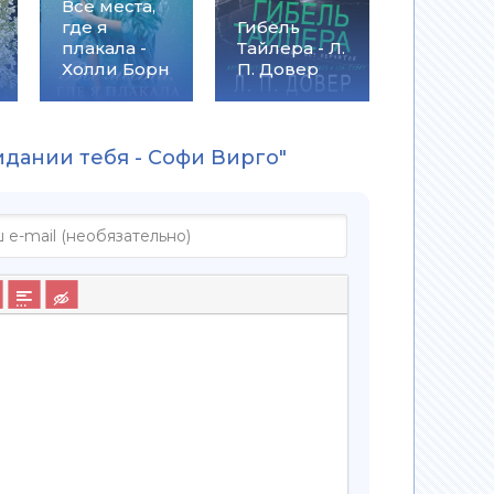
Все места,
где я
Гибель
плакала -
Тайлера - Л.
Холли Борн
П. Довер
идании тебя - Софи Вирго"