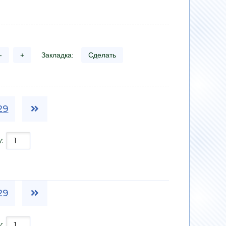
-
+
Закладка:
Сделать
29
у:
29
у: