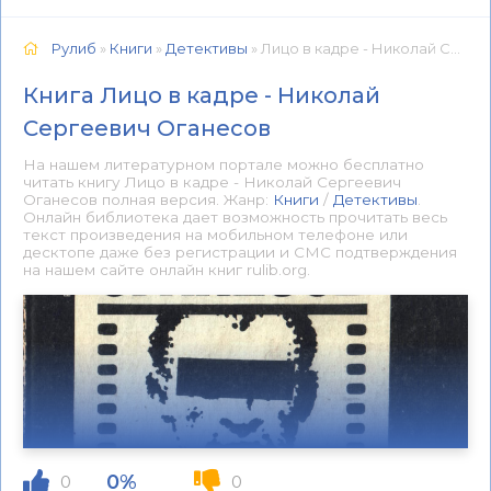
Рулиб
»
Книги
»
Детективы
» Лицо в кадре - Николай Сергеевич Оганесов 📕 - Книга онлайн бесплатно
Книга Лицо в кадре - Николай
Сергеевич Оганесов
На нашем литературном портале можно бесплатно
читать книгу Лицо в кадре - Николай Сергеевич
Оганесов полная версия. Жанр:
Книги
/
Детективы
.
Онлайн библиотека дает возможность прочитать весь
текст произведения на мобильном телефоне или
десктопе даже без регистрации и СМС подтверждения
на нашем сайте онлайн книг rulib.org.
0%
0
0