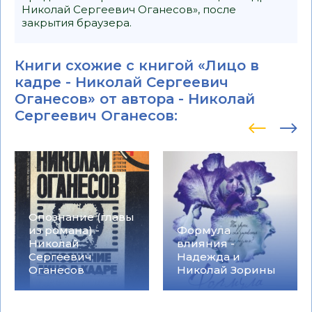
Николай Сергеевич Оганесов», после
закрытия браузера.
Книги схожие с книгой «Лицо в
кадре - Николай Сергеевич
Оганесов» от автора -
Николай
Сергеевич Оганесов
:
Опознание (главы
из романа) -
Формула
Николай
влияния -
Сергеевич
Надежда и
Оганесов
Николай Зорины