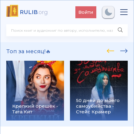
RULIB
.org
Войти
Топ за месяц!🔥
50 дней до моего
Крепкий орешек -
самоубийства -
Тата Кит
Стейс Крамер