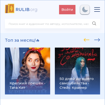
RULIB
.org
Войти
Топ за месяц!🔥
50 дней до моего
Крепкий орешек -
самоубийства -
Тата Кит
Стейс Крамер