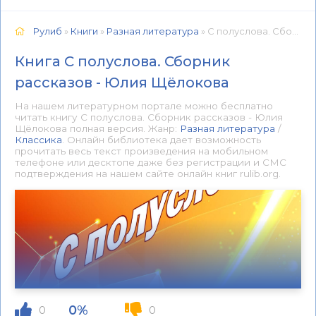
Рулиб
»
Книги
»
Разная литература
» С полуслова. Сборник рассказов - Юлия Щёлокова 📕 - Книга онлайн бесплатно
Книга С полуслова. Сборник
рассказов - Юлия Щёлокова
На нашем литературном портале можно бесплатно
читать книгу С полуслова. Сборник рассказов - Юлия
Щёлокова полная версия. Жанр:
Разная литература
/
Классика
. Онлайн библиотека дает возможность
прочитать весь текст произведения на мобильном
телефоне или десктопе даже без регистрации и СМС
подтверждения на нашем сайте онлайн книг rulib.org.
0%
0
0