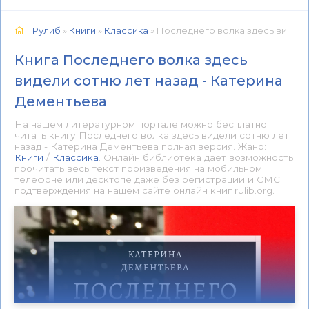
Рулиб
»
Книги
»
Классика
» Последнего волка здесь видели сотню лет назад - Катерина Дементьева 📕 - Книга онлайн бесплатно
Книга Последнего волка здесь
видели сотню лет назад - Катерина
Дементьева
На нашем литературном портале можно бесплатно
читать книгу Последнего волка здесь видели сотню лет
назад - Катерина Дементьева полная версия. Жанр:
Книги
/
Классика
. Онлайн библиотека дает возможность
прочитать весь текст произведения на мобильном
телефоне или десктопе даже без регистрации и СМС
подтверждения на нашем сайте онлайн книг rulib.org.