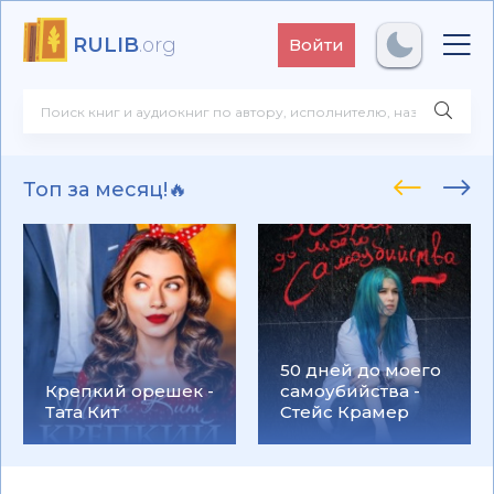
RULIB
.org
Войти
Топ за месяц!🔥
50 дней до моего
Крепкий орешек -
самоубийства -
Тата Кит
Стейс Крамер