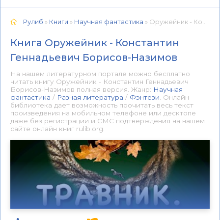
Рулиб
»
Книги
»
Научная фантастика
» Оружейник - Константин Геннадьевич Борисов-Назимов 📕 - Книга онлайн бесплатно
Книга Оружейник - Константин
Геннадьевич Борисов-Назимов
На нашем литературном портале можно бесплатно
читать книгу Оружейник - Константин Геннадьевич
Борисов-Назимов полная версия. Жанр:
Научная
фантастика
/
Разная литература
/
Фэнтези
. Онлайн
библиотека дает возможность прочитать весь текст
произведения на мобильном телефоне или десктопе
даже без регистрации и СМС подтверждения на нашем
сайте онлайн книг rulib.org.