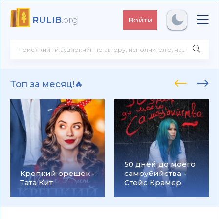
RULIB
.org
Войти
Топ за месяц!🔥
50 дней до моего
Крепкий орешек -
самоубийства -
Тата Кит
Стейс Крамер