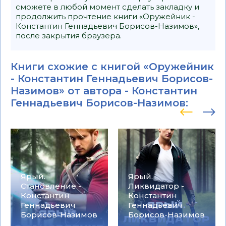
сможете в любой момент сделать закладку и
продолжить прочтение книги «Оружейник -
Константин Геннадьевич Борисов-Назимов»,
после закрытия браузера.
Книги схожие с книгой «Оружейник
- Константин Геннадьевич Борисов-
Назимов» от автора -
Константин
Геннадьевич Борисов-Назимов
:
Ярый.
Ярый.
Становление -
Ликвидатор -
Константин
Константин
Геннадьевич
Геннадьевич
Борисов-Назимов
Борисов-Назимов