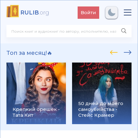
RULIB
.org
Войти
Топ за месяц!🔥
50 дней до моего
Крепкий орешек -
самоубийства -
Тата Кит
Стейс Крамер