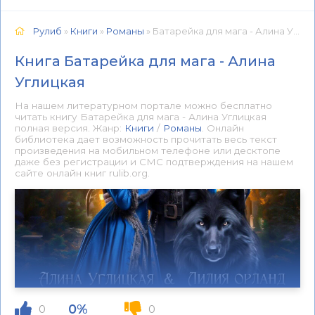
Рулиб
»
Книги
»
Романы
» Батарейка для мага - Алина Углицкая 📕 - Книга онлайн бесплатно
Книга Батарейка для мага - Алина
Углицкая
На нашем литературном портале можно бесплатно
читать книгу Батарейка для мага - Алина Углицкая
полная версия. Жанр:
Книги
/
Романы
. Онлайн
библиотека дает возможность прочитать весь текст
произведения на мобильном телефоне или десктопе
даже без регистрации и СМС подтверждения на нашем
сайте онлайн книг rulib.org.
0%
0
0