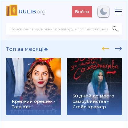
RULIB
.org
Войти
Топ за месяц!🔥
50 дней до моего
Крепкий орешек -
самоубийства -
Тата Кит
Стейс Крамер