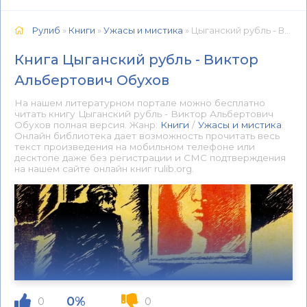
Рулиб
»
Книги
»
Ужасы и мистика
» Цыганский рубль - Виктор Альбертович Обухов 📕 - Книга онлайн бесплатно
Книга Цыганский рубль - Виктор
Альбертович Обухов
На нашем литературном портале можно бесплатно
читать книгу Цыганский рубль - Виктор Альбертович
Обухов полная версия. Жанр:
Книги
/
Ужасы и мистика
.
Онлайн библиотека дает возможность прочитать весь
текст произведения на мобильном телефоне или
десктопе даже без регистрации и СМС подтверждения
на нашем сайте онлайн книг rulib.org.
0%
0
0