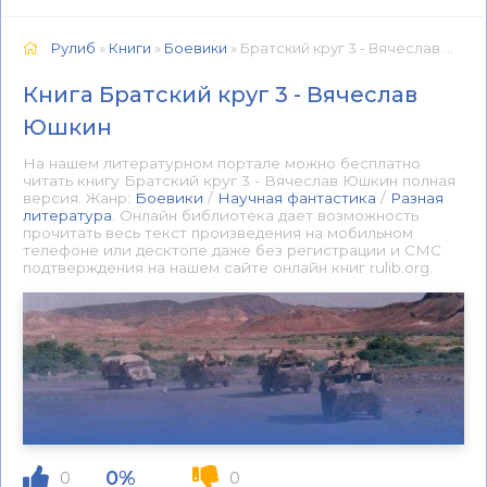
Рулиб
»
Книги
»
Боевики
» Братский круг 3 - Вячеслав Юшкин 📕 - Книга онлайн бесплатно
Книга Братский круг 3 - Вячеслав
Юшкин
На нашем литературном портале можно бесплатно
читать книгу Братский круг 3 - Вячеслав Юшкин полная
версия. Жанр:
Боевики
/
Научная фантастика
/
Разная
литература
. Онлайн библиотека дает возможность
прочитать весь текст произведения на мобильном
телефоне или десктопе даже без регистрации и СМС
подтверждения на нашем сайте онлайн книг rulib.org.
0%
0
0