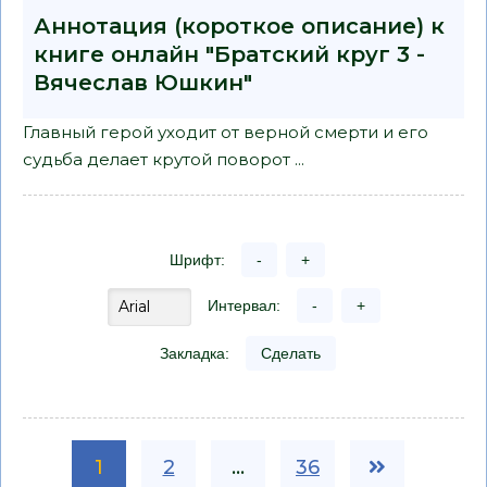
Аннотация (короткое описание) к
книге онлайн "Братский круг 3 -
Вячеслав Юшкин"
Главный герой уходит от верной смерти и его
судьба делает крутой поворот ...
Шрифт:
-
+
Интервал:
-
+
Закладка:
Сделать
1
2
...
36