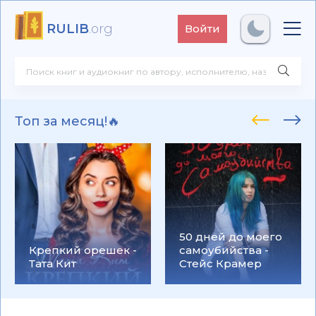
RULIB
.org
Войти
Топ за месяц!🔥
50 дней до моего
Крепкий орешек -
самоубийства -
Тата Кит
Стейс Крамер