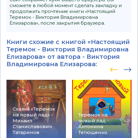
сможете в любой момент сделать закладку и
продолжить прочтение книги «Настоящий
Теремок - Виктория Владимировна
Елизарова», после закрытия браузера.
Книги схожие с книгой «Настоящий
Теремок - Виктория Владимировна
Елизарова» от автора -
Виктория
Владимировна Елизарова
:
Сказка «Теремок
на новый лад» -
Теремок на
Михаил
новый лад -
Станиславович
Антонина
Татаринов
Тетющенко