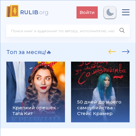
RULIB
.org
Войти
Топ за месяц!🔥
50 дней до моего
Крепкий орешек -
самоубийства -
Тата Кит
Стейс Крамер