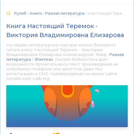
Рулиб
»
Книги
»
Разная литература
» Настоящий Теремок - Виктория Владимировна Елизарова 📕 - Книга онлайн бесплатно
Книга Настоящий Теремок -
Виктория Владимировна Елизарова
На нашем литературном портале можно бесплатно
читать книгу Настоящий Теремок - Виктория
Владимировна Елизарова полная версия. Жанр:
Разная
литература
/
Фэнтези
. Онлайн библиотека дает
возможность прочитать весь текст произведения на
мобильном телефоне или десктопе даже без
регистрации и СМС подтверждения на нашем сайте
онлайн книг rulib.org.