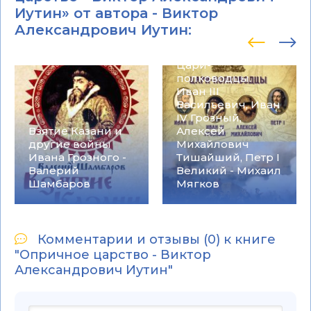
Иутин» от автора -
Виктор
Александрович Иутин
:
Цари-
полководцы.
Иван III
Васильевич, Иван
IV Грозный,
Взятие Казани и
Алексей
другие войны
Михайлович
Ивана Грозного -
Тишайший, Петр I
Валерий
Великий - Михаил
Шамбаров
Мягков
Комментарии и отзывы (0) к книге
"Опричное царство - Виктор
Александрович Иутин"