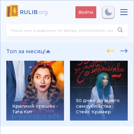
RULIB
.org
Войти
Топ за месяц!🔥
50 дней до моего
Крепкий орешек -
самоубийства -
Тата Кит
Стейс Крамер