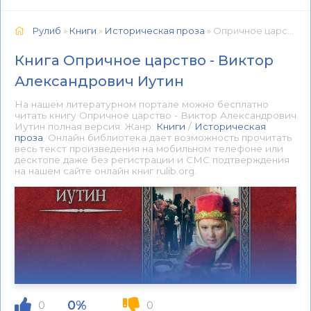
Рулиб
»
Книги
»
Историческая проза
» Опричное царство - Виктор Александрович Иутин 📕 - Книга онлайн бесплатно
Книга Опричное царство - Виктор
Александрович Иутин
На нашем литературном портале можно бесплатно
читать книгу Опричное царство - Виктор Александрович
Иутин полная версия. Жанр:
Книги
/
Историческая
проза
. Онлайн библиотека дает возможность прочитать
весь текст произведения на мобильном телефоне или
десктопе даже без регистрации и СМС подтверждения
на нашем сайте онлайн книг rulib.org.
0%
0
0