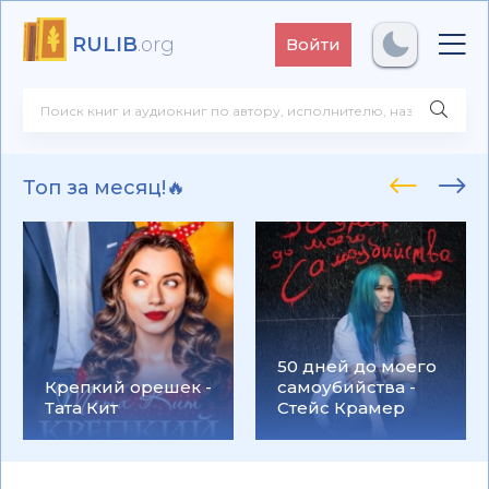
RULIB
.org
Войти
Топ за месяц!🔥
50 дней до моего
Крепкий орешек -
самоубийства -
Тата Кит
Стейс Крамер