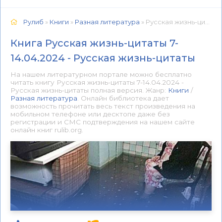
Рулиб
»
Книги
»
Разная литература
» Русская жизнь-цитаты 7-14.04.2024 - Русская жизнь-цитаты 📕 - Книга онлайн бесплатно
Книга Русская жизнь-цитаты 7-
14.04.2024 - Русская жизнь-цитаты
На нашем литературном портале можно бесплатно
читать книгу Русская жизнь-цитаты 7-14.04.2024 -
Русская жизнь-цитаты полная версия. Жанр:
Книги
/
Разная литература
. Онлайн библиотека дает
возможность прочитать весь текст произведения на
мобильном телефоне или десктопе даже без
регистрации и СМС подтверждения на нашем сайте
онлайн книг rulib.org.