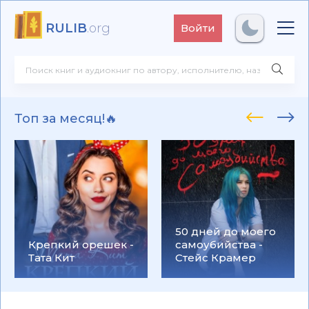
RULIB
.org
Войти
Топ за месяц!🔥
50 дней до моего
Крепкий орешек -
самоубийства -
Тата Кит
Стейс Крамер