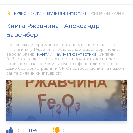
Рулиб
»
Книги
»
Научная фантастика
» Ржавчина - Александр Баренберг 📕 - Книга онлайн бесплатно
Книга Ржавчина - Александр
Баренберг
На нашем литературном портале можно бесплатно
читать книгу Ржавчина - Александр Баренберг полная
версия. Жанр:
Книги
/
Научная фантастика
. Онлайн
библиотека дает возможность прочитать весь текст
произведения на мобильном телефоне или десктопе
даже без регистрации и СМС подтверждения на нашем
сайте онлайн книг rulib.org.
0%
0
0