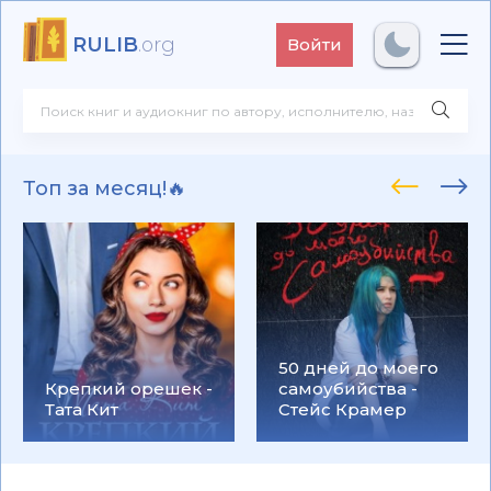
RULIB
.org
Войти
Топ за месяц!🔥
50 дней до моего
Крепкий орешек -
самоубийства -
Тата Кит
Стейс Крамер