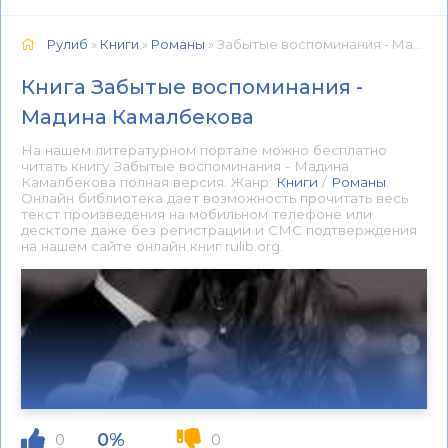
Рулиб
»
Книги
»
Романы
» Забытые воспоминания - Мадина Камалбекова 📕 - Книга онлайн бесплатно
Книга Забытые воспоминания -
Мадина Камалбекова
На нашем литературном портале можно бесплатно
читать книгу Забытые воспоминания - Мадина
Камалбекова полная версия. Жанр:
Книги
/
Романы
.
Онлайн библиотека дает возможность прочитать весь
текст произведения на мобильном телефоне или
десктопе даже без регистрации и СМС подтверждения
на нашем сайте онлайн книг rulib.org.
0%
0
0