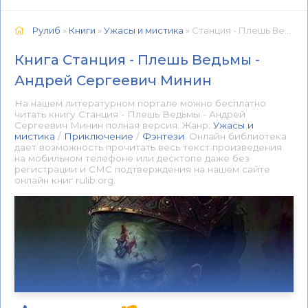
Рулиб
»
Книги
»
Ужасы и мистика
» Станция - Плешь Ведьмы - Андрей Сергеевич Минин 📕 - Книга онлайн бесплатно
Книга Станция - Плешь Ведьмы -
Андрей Сергеевич Минин
На нашем литературном портале можно бесплатно
читать книгу Станция - Плешь Ведьмы - Андрей
Сергеевич Минин полная версия. Жанр:
Ужасы и
мистика
/
Приключение
/
Фэнтези
. Онлайн библиотека
дает возможность прочитать весь текст произведения
на мобильном телефоне или десктопе даже без
регистрации и СМС подтверждения на нашем сайте
онлайн книг rulib.org.