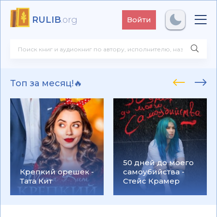
RULIB
.org
Войти
Топ за месяц!🔥
50 дней до моего
Крепкий орешек -
самоубийства -
Тата Кит
Стейс Крамер