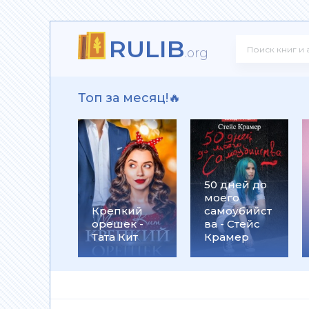
RULIB
 - Юрий Александрович Широков
.org
Топ за месяц!🔥
Юрий Винокуров
50 дней до
моего
Дарья Ефрюшкина
Крепкий
самоубийст
орешек -
ва - Стейс
Тата Кит
Крамер
ладимирович Поповский