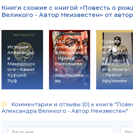
Книги схожие с книгой «Повесть о ро
Великого - Автор Неизвестен» от автор
Дед
Судьба
История
Александр
меча
Александр
а Великого
Александр
а
- Ирина
а
Македонск
Николаевн
Македонск
ого - Квинт
а
ого. Книга I
Курций
Кашкадамо
- Лейли
Руф
ва
Арутюнян
Комментарии и отзывы (0) к книге "Пове
Александра Великого - Автор Неизвестен"