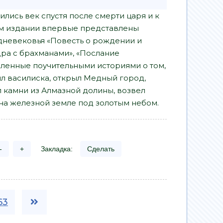
ились век спустя после смерти царя и к
нном издании впервые представлены
дневековья «Повесть о рождении и
ра с брахманами», «Послание
ленные поучительными историями о том,
ил василиска, открыл Медный город,
ил камни из Алмазной долины, возвел
ь на железной земле под золотым небом.
-
+
Закладка:
Сделать
63