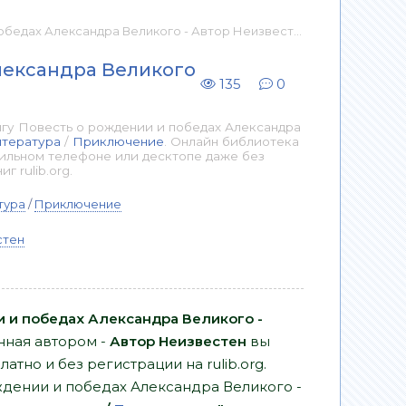
ксандра Великого - Автор Неизвестен 📕 - Книга онлайн бесплатно
лександра Великого
135
0
гу Повесть о рождении и победах Александра
итература
/
Приключение
. Онлайн библиотека
бильном телефоне или десктопе даже без
 rulib.org.
тура
/
Приключение
стен
 и победах Александра Великого -
нная автором -
Автор Неизвестен
вы
атно и без регистрации на rulib.org.
ждении и победах Александра Великого -