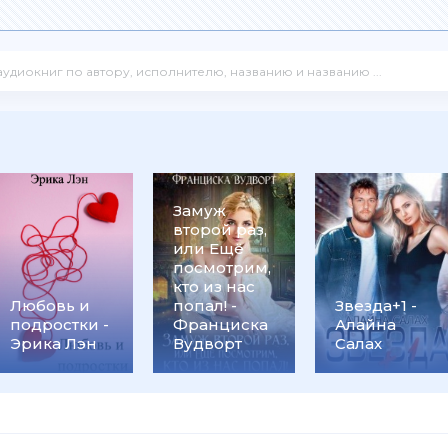
Замуж
второй раз,
или Ещё
посмотрим,
кто из нас
Любовь и
попал! -
Звезда+1 -
подростки -
Франциска
Алайна
Эрика Лэн
Вудворт
Салах