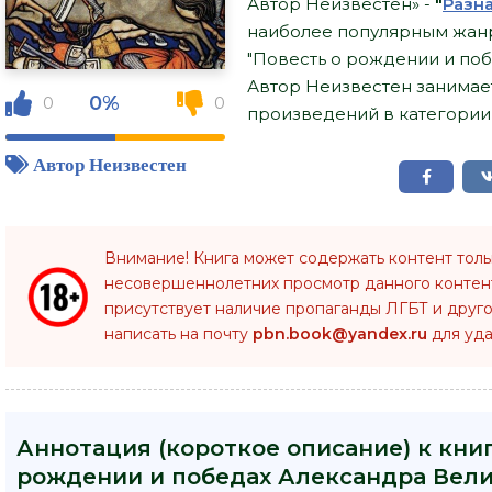
Автор Неизвестен» -
"
Разн
наиболее популярным жанр
"Повесть о рождении и поб
Автор Неизвестен занимае
0%
0
0
произведений в категории "
Автор Неизвестен
Внимание! Книга может содержать контент тол
несовершеннолетних просмотр данного конте
присутствует наличие пропаганды ЛГБТ и друго
написать на почту
pbn.book@yandex.ru
для уда
Аннотация (короткое описание) к книг
рождении и победах Александра Вели