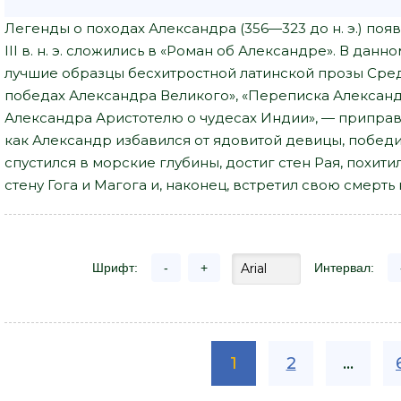
Легенды о походах Александра (356—323 до н. э.) появ
III в. н. э. сложились в «Роман об Александре». В да
лучшие образцы бесхитростной латинской прозы Сре
победах Александра Великого», «Переписка Александ
Александра Аристотелю о чудесах Индии», — приправ
как Александр избавился от ядовитой девицы, побед
спустился в морские глубины, достиг стен Рая, похит
стену Гога и Магога и, наконец, встретил свою смерт
Шрифт:
-
+
Интервал:
1
2
...