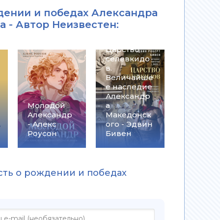
ждении и победах Александра
а -
Автор Неизвестен
:
Царство
селевкидо
в.
Величайше
е наследие
Александр
Молодой
а
Александр
Македонск
- Алекс
ого - Эдвин
Роусон
Бивен
сть о рождении и победах