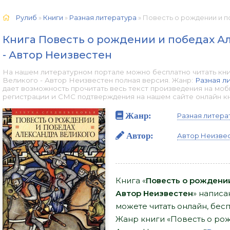
Рулиб
»
Книги
»
Разная литература
» Повесть о рождении и победах Але
Книга Повесть о рождении и победах А
- Автор Неизвестен
На нашем литературном портале можно бесплатно читать кни
Великого - Автор Неизвестен полная версия. Жанр:
Разная л
дает возможность прочитать весь текст произведения на мо
регистрации и СМС подтверждения на нашем сайте онлайн книг
Жанр:
Разная литера
Автор:
Автор Неизве
Книга «
Повесть о рождении
Автор Неизвестен
» написа
можете читать онлайн, беспл
Жанр книги «Повесть о ро