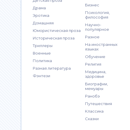
Детская проза
Бизнес
Драма
Психология,
Эротика
философия
Домашняя
Научно-
популярное
Юмористическая проза
Разное
Историческая проза
На иностранных
Триллеры
языках
Военные
Обучение
Политика
Религия
Разная литература
Медицина,
Фэнтези
здоровье
Биографии,
мемуары
Ранобэ
Путешествия
Классика
Сказки