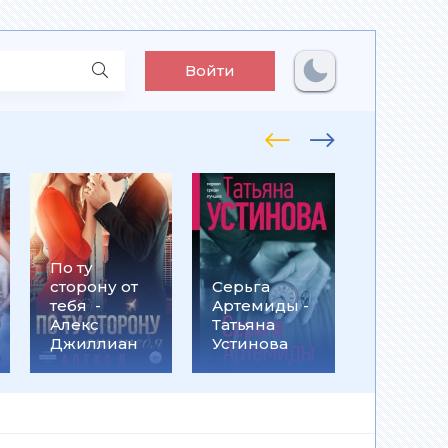
Войти
По ту
Встрети
сторону от
Серьга
на
тебя -
Артемиды -
Кассанд
Алекс
Татьяна
- Ольга
Джиллиан
Устинова
Громыко