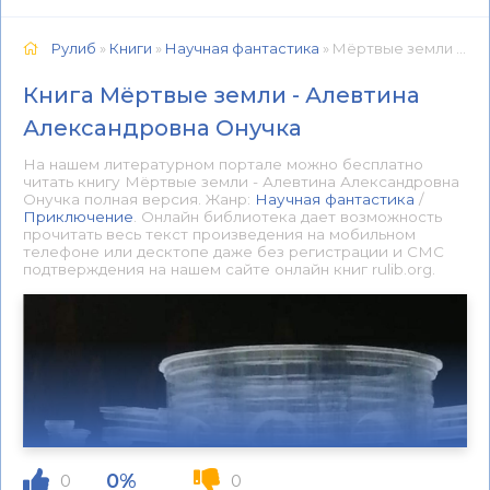
Рулиб
»
Книги
»
Научная фантастика
» Мёртвые земли - Алевтина Александровна Онучка 📕 - Книга онлайн бесплатно
Книга Мёртвые земли - Алевтина
Александровна Онучка
На нашем литературном портале можно бесплатно
читать книгу Мёртвые земли - Алевтина Александровна
Онучка полная версия. Жанр:
Научная фантастика
/
Приключение
. Онлайн библиотека дает возможность
прочитать весь текст произведения на мобильном
телефоне или десктопе даже без регистрации и СМС
подтверждения на нашем сайте онлайн книг rulib.org.
0%
0
0