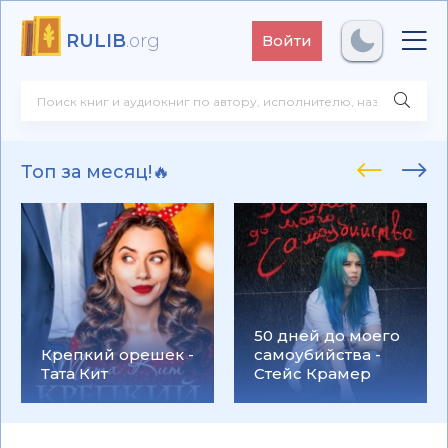
RULIB
.org
Войти
Топ за месяц!🔥
50 дней до моего
Крепкий орешек -
самоубийства -
Тата Кит
Стейс Крамер