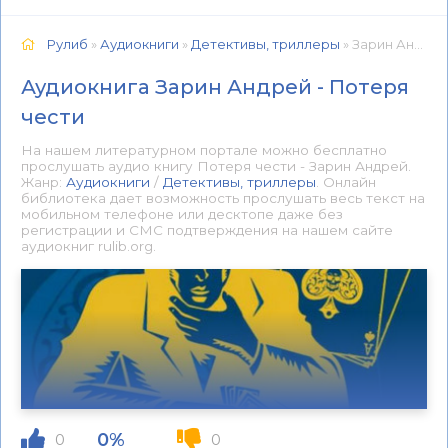
Рулиб
»
Аудиокниги
»
Детективы, триллеры
» Зарин Андрей - Потеря чести 📕 - Книга онлайн бесплатно
Аудиокнига Зарин Андрей - Потеря
чести
На нашем литературном портале можно бесплатно
прослушать аудио книгу Потеря чести - Зарин Андрей.
Жанр:
Аудиокниги
/
Детективы, триллеры
. Онлайн
библиотека дает возможность прослушать весь текст на
мобильном телефоне или десктопе даже без
регистрации и СМС подтверждения на нашем сайте
аудиокниг rulib.org.
0%
0
0