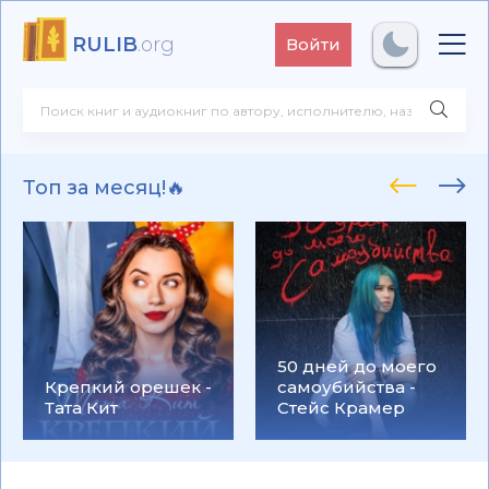
RULIB
.org
Войти
Топ за месяц!🔥
50 дней до моего
Крепкий орешек -
самоубийства -
Тата Кит
Стейс Крамер