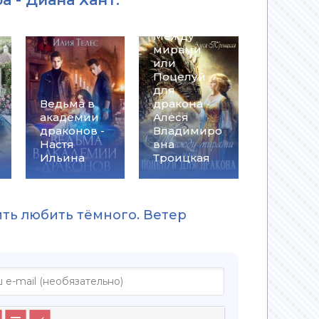
Между
мирами
или
Поцелуй
для
Ведьма в
дракона -
академии
Алеся
драконов -
Владимиро
Настя
вна
Ильина
Троицкая
ить любить тёмного. Ветер