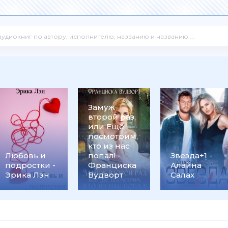
Замуж
второй раз,
или Ещё
посмотрим,
кто из нас
Любовь и
попал! -
Звезда+1 -
подростки -
Франциска
Алайна
Эрика Лэн
Вудворт
Салах