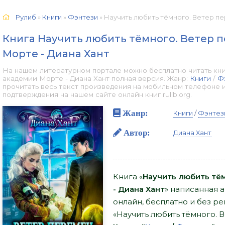
Рулиб
»
Книги
»
Фэнтези
» Научить любить тёмного. Ветер перемен в 
Книга Научить любить тёмного. Ветер 
Морте - Диана Хант
На нашем литературном портале можно бесплатно читать кни
академии Морте - Диана Хант полная версия. Жанр:
Книги
/
Ф
прочитать весь текст произведения на мобильном телефоне 
подтверждения на нашем сайте онлайн книг rulib.org.
Жанр:
Книги
/
Фэнтез
Автор:
Диана Хант
Книга «
Научить любить тё
- Диана Хант
» написанная 
онлайн, бесплатно и без ре
«Научить любить тёмного. 