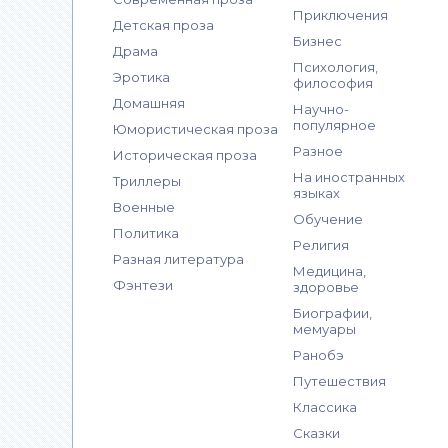
Приключения
Детская проза
Бизнес
Драма
Психология,
Эротика
философия
Домашняя
Научно-
популярное
Юмористическая проза
Разное
Историческая проза
На иностранных
Триллеры
языках
Военные
Обучение
Политика
Религия
Разная литература
Медицина,
Фэнтези
здоровье
Биографии,
мемуары
Ранобэ
Путешествия
Классика
Сказки