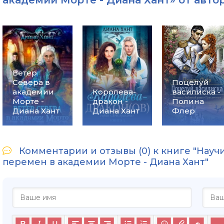
Ветер
Севера в
Поцелуй
академии
Королева-
василиска -
Морте -
дракон -
Полина
Диана Хант
Диана Хант
Флер
Комментарии и отзывы (0) к книге "Науч
перемен в академии Морте - Диана Хант"