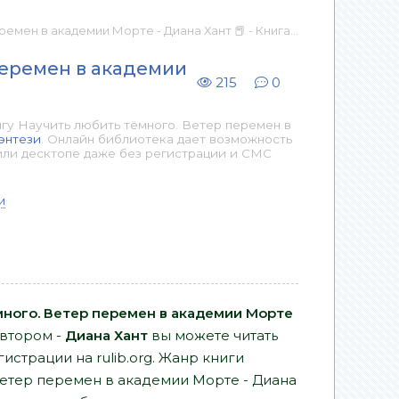
академии Морте - Диана Хант 📕 - Книга онлайн бесплатно
перемен в академии
215
0
гу Научить любить тёмного. Ветер перемен в
энтези
. Онлайн библиотека дает возможность
или десктопе даже без регистрации и СМС
и
много. Ветер перемен в академии Морте
автором -
Диана Хант
вы можете читать
гистрации на rulib.org. Жанр книги
Ветер перемен в академии Морте - Диана