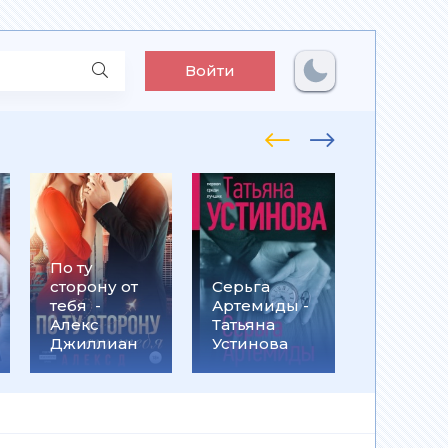
Войти
По ту
Встрети
сторону от
Серьга
на
тебя -
Артемиды -
Кассанд
Алекс
Татьяна
- Ольга
Джиллиан
Устинова
Громыко