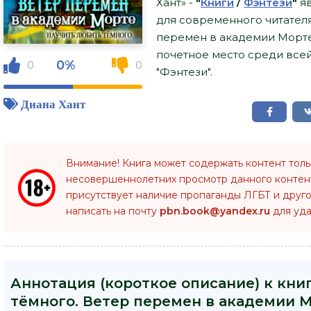
Хант» -
"
Книги
/
Фэнтези
"
яв
для современного читателя,
перемен в академии Морте"
почетное место среди все
0%
0
0
"Фэнтези".
Диана Хант
Внимание! Книга может содержать контент тол
несовершеннолетних просмотр данного конте
присутствует наличие пропаганды ЛГБТ и друго
написать на почту
pbn.book@yandex.ru
для уда
Аннотация (короткое описание) к кни
тёмного. Ветер перемен в академии М