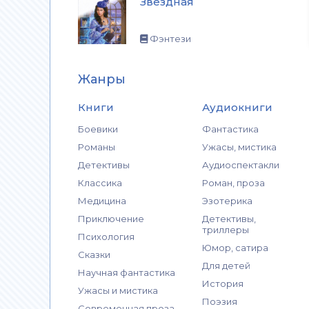
Звездная
Фэнтези
Жанры
Книги
Аудиокниги
Боевики
Фантастика
Романы
Ужасы, мистика
Детективы
Аудиоспектакли
Классика
Роман, проза
Медицина
Эзотерика
Приключение
Детективы,
триллеры
Психология
Юмор, сатира
Сказки
Для детей
Научная фантастика
История
Ужасы и мистика
Поэзия
Современная проза