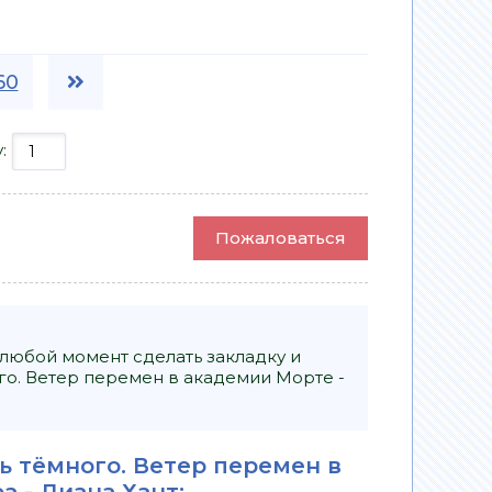
60
у:
Пожаловаться
 любой момент сделать закладку и
го. Ветер перемен в академии Морте -
ь тёмного. Ветер перемен в
ра -
Диана Хант
: