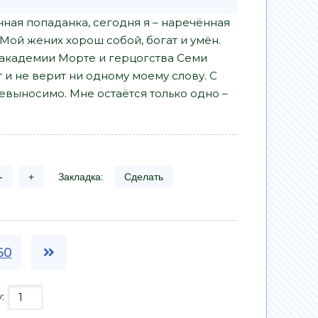
ная попаданка, сегодня я – наречённая
 Мой жених хорош собой, богат и умён.
 академии Морте и герцогства Семи
т и не верит ни одному моему слову. С
невыносимо. Мне остаётся только одно –
-
+
Закладка:
Сделать
60
у: