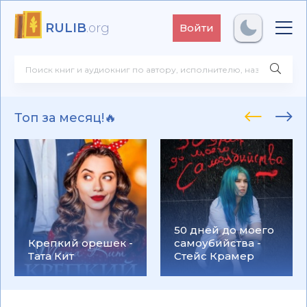
RULIB
.org
Войти
Топ за месяц!🔥
50 дней до моего
Крепкий орешек -
самоубийства -
Тата Кит
Стейс Крамер