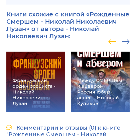
Книги схожие с книгой «Рожденные
Смершем - Николай Николаевич
Лузан» от автора -
Николай
Николаевич Лузан
:
Французский
Между СМЕРШем
орден особиста -
и абвером.
Николай
Россия юбер
Николаевич
аллес! - Николай
Лузан
Куликов
Комментарии и отзывы (0) к книге
"Рожденные Смершем - Николай