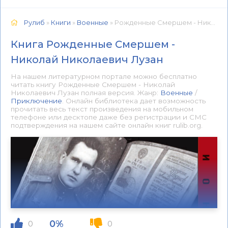
Рулиб
»
Книги
»
Военные
» Рожденные Смершем - Николай Николаевич Лузан 📕 - Книга онлайн бесплатно
Книга Рожденные Смершем -
Николай Николаевич Лузан
На нашем литературном портале можно бесплатно
читать книгу Рожденные Смершем - Николай
Николаевич Лузан полная версия. Жанр:
Военные
/
Приключение
. Онлайн библиотека дает возможность
прочитать весь текст произведения на мобильном
телефоне или десктопе даже без регистрации и СМС
подтверждения на нашем сайте онлайн книг rulib.org.
0%
0
0